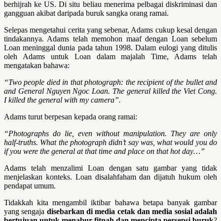
berhijrah ke US. Di situ beliau menerima pelbagai diskriminasi dan
gangguan akibat daripada buruk sangka orang ramai.
Selepas mengetahui cerita yang sebenar, Adams cukup kesal dengan
tindakannya. Adams telah memohon maaf dengan Loan sebelum
Loan meninggal dunia pada tahun 1998. Dalam eulogi yang ditulis
oleh Adams untuk Loan dalam majalah Time, Adams telah
mengatakan bahawa:
“Two people died in that photograph: the recipient of the bullet and
and General Nguyen Ngoc Loan. The general killed the Viet Cong.
I killed the general with my camera”.
Adams turut berpesan kepada orang ramai:
“Photographs do lie, even without manipulation. They are only
half-truths. What the photograph didn’t say was, what would you do
if you were the general at that time and place on that hot day…”
Adams telah menzalimi Loan dengan satu gambar yang tidak
menjelaskan konteks. Loan disalahfaham dan dijatuh hukum oleh
pendapat umum.
Tidakkah kita mengambil iktibar bahawa betapa banyak gambar
yang sengaja
disebarkan di media cetak dan media sosial adalah
bertujuan untuk menabur fitnah dan mencipta persepsi buruk
?