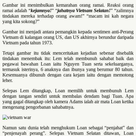
Gambar ini menimbulkan kemarahan orang ramai. Reaksi orang
ramai adalah “
kejamnya!
” “
jahatnya Vietnam Selatan!
” “zalimnya
tindakan mereka terhadap orang awam!” “macam ini kah negara
yang kita sokong?”
Gambar ini menjadi antara pemangkin kepada sentimen anti-Perang
Vietnam di kalangan orang US, dan US akhirnya berundur daripada
Vietnam pada tahun 1973.
Tetapi gambar itu tidak menceritakan kejadian sebenar disebalik
tindakan menembak itu: Lem telah membunuh sahabat baik dan
pegawai bawahan Loan iaitu Nguyen Tuan serta sekeluarganya,
termasuk isterinya, 6 anaknya dan ibunya yang berumur 80 tahun.
Kesemuanya dibunuh dengan cara kejam iaitu dengan memotong
leher.
Selepas Lem ditangkap, Loan memilih untuk membunuh Lem
dengan tangan sendiri untuk membalas dendam bagi Tuan. Apa
yang gagal ditangkap oleh kamera Adams ialah air mata Loan ketika
mengenang pengorbanan sahabatnya.
Namun satu dunia telah menghukum Loan sebagai “penjahat” dan
“penjenayah perang”. Selepas Vietnam Selatan ditawan, Loan