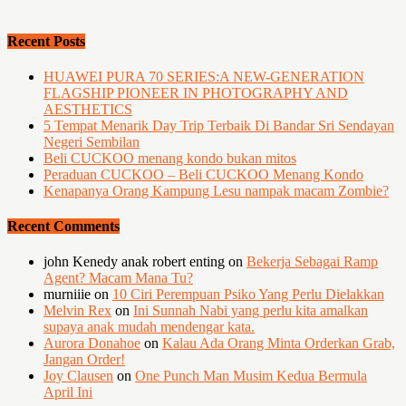
Recent Posts
HUAWEI PURA 70 SERIES:A NEW-GENERATION
FLAGSHIP PIONEER IN PHOTOGRAPHY AND
AESTHETICS
5 Tempat Menarik Day Trip Terbaik Di Bandar Sri Sendayan
Negeri Sembilan
Beli CUCKOO menang kondo bukan mitos
Peraduan CUCKOO – Beli CUCKOO Menang Kondo
Kenapanya Orang Kampung Lesu nampak macam Zombie?
Recent Comments
john Kenedy anak robert enting
on
Bekerja Sebagai Ramp
Agent? Macam Mana Tu?
murniiie
on
10 Ciri Perempuan Psiko Yang Perlu Dielakkan
Melvin Rex
on
Ini Sunnah Nabi yang perlu kita amalkan
supaya anak mudah mendengar kata.
Aurora Donahoe
on
Kalau Ada Orang Minta Orderkan Grab,
Jangan Order!
Joy Clausen
on
One Punch Man Musim Kedua Bermula
April Ini