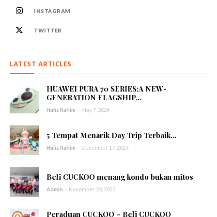
INSTAGRAM
TWITTER
LATEST ARTICLES
HUAWEI PURA 70 SERIES:A NEW-
GENERATION FLAGSHIP...
Hafiz Rahim
-
May 7, 2024
5 Tempat Menarik Day Trip Terbaik...
Hafiz Rahim
-
December 17, 2023
Beli CUCKOO menang kondo bukan mitos
Admin
-
November 23, 2023
Peraduan CUCKOO – Beli CUCKOO