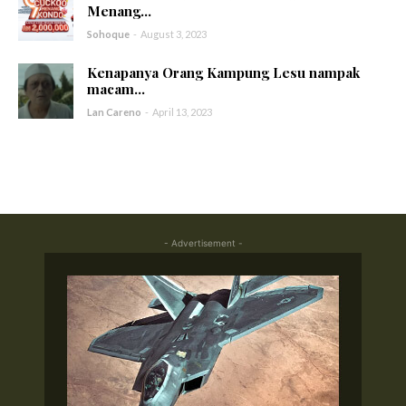
Menang...
Sohoque
-
August 3, 2023
Kenapanya Orang Kampung Lesu nampak
macam...
Lan Careno
-
April 13, 2023
- Advertisement -