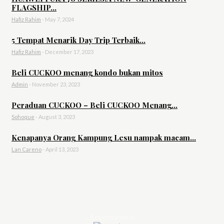
FLAGSHIP...
Hafiz Rahim
-
May 7, 2024
5 Tempat Menarik Day Trip Terbaik...
Hafiz Rahim
-
December 17, 2023
Beli CUCKOO menang kondo bukan mitos
Admin
-
November 23, 2023
Peraduan CUCKOO – Beli CUCKOO Menang...
Sohoque
-
August 3, 2023
Kenapanya Orang Kampung Lesu nampak macam...
Lan Careno
-
April 13, 2023
- Advertisement -