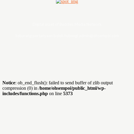
Digital asset of Buddies Media Network
Sebarang pertanyaan boleh hubungi admin@ohsempoi.com
Notice
: ob_end_flush(): failed to send buffer of zlib output
compression (0) in
/home/ohsempoi/public_html/wp-
includes/functions.php
on line
5373