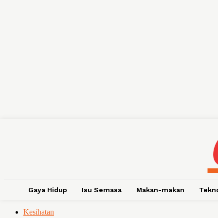
Gaya Hidup
Isu Semasa
Makan-makan
Tekn
Kesihatan