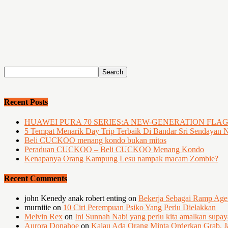
Recent Posts
HUAWEI PURA 70 SERIES:A NEW-GENERATION FLA
5 Tempat Menarik Day Trip Terbaik Di Bandar Sri Sendayan 
Beli CUCKOO menang kondo bukan mitos
Peraduan CUCKOO – Beli CUCKOO Menang Kondo
Kenapanya Orang Kampung Lesu nampak macam Zombie?
Recent Comments
john Kenedy anak robert enting
on
Bekerja Sebagai Ramp Ag
murniiie
on
10 Ciri Perempuan Psiko Yang Perlu Dielakkan
Melvin Rex
on
Ini Sunnah Nabi yang perlu kita amalkan supa
Aurora Donahoe
on
Kalau Ada Orang Minta Orderkan Grab, J