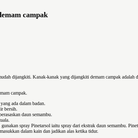
a demam campak
mudah dijangkiti. Kanak-kanak yang dijangkiti demam campak adalah d
 demam campak.
k yang ada dalam badan.
r bersih.
 berasaskan daun semambu.
uala.
 gunakan spray Pinetarsol iaitu spray dari ekstrak daun semambu. Pineta
sukkan dalam kain dan jadikan alas ketika tidur.