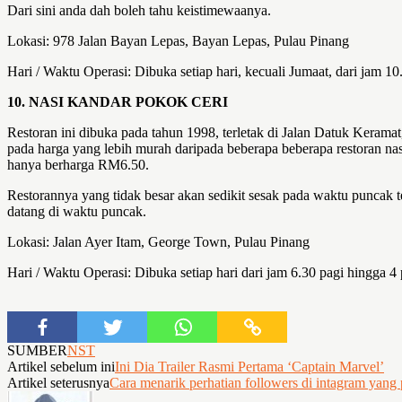
Dari sini anda dah boleh tahu keistimewaanya.
Lokasi: 978 Jalan Bayan Lepas, Bayan Lepas, Pulau Pinang
Hari / Waktu Operasi: Dibuka setiap hari, kecuali Jumaat, dari jam 10
10. NASI KANDAR POKOK CERI
Restoran ini dibuka pada tahun 1998, terletak di Jalan Datuk Keram
pada harga yang lebih murah daripada beberapa beberapa restoran na
hanya berharga RM6.50.
Restorannya yang tidak besar akan sedikit sesak pada waktu puncak 
datang di waktu puncak.
Lokasi: Jalan Ayer Itam, George Town, Pulau Pinang
Hari / Waktu Operasi: Dibuka setiap hari dari jam 6.30 pagi hingga 4
SUMBER
NST
Artikel sebelum ini
Ini Dia Trailer Rasmi Pertama ‘Captain Marvel’
Artikel seterusnya
Cara menarik perhatian followers di intagram yang 