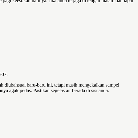
pagi keesokan harinya. Jika anda terjaga di tengah malam dan lapar
907.
ah diubahsuai baru-baru ini, tetapi masih mengekalkan sampel
 agak pedas. Pastikan segelas air berada di sisi anda.