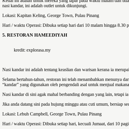
Kedai ini adalah untuk mereka yang lapar pada waktu malam dan tida
nasi kandar, ini adalah outlet untuk dikunjungi.
Lokasi: Kapitan Keling, George Town, Pulau Pinang
Hari / waktu Operasi: Dibuka setiap hari dari 10 malam hingga 8.30 p
5. RESTORAN HAMEEDIYAH
kredit: explorasa.my
Nasi kandar ini adalah tentang keaslian dan warisan kerana ia merup
Selama bertahun-tahun, restoran ini telah menambahkan menunya dari 
“kandar” yang digunakan oleh pengendali asal untuk menjual makana
Nasi kandar di sini agak mahal berbanding dengan yang lain, tetapi ia
Jika anda datang sini pada hujung minggu atau cuti umum, bersiap sed
Lokasi: Lebuh Campbell, George Town, Pulau Pinang
Hari / waktu Operasi: Dibuka setiap hari, kecuali Jumaat, dari 10 pa