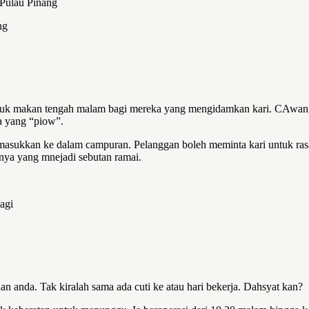
Pulau Pinang
ng
ntuk makan tengah malam bagi mereka yang mengidamkan kari. CAwanga
a yang “piow”.
dimasukkan ke dalam campuran. Pelanggan boleh meminta kari untuk ra
nya yang mnejadi sebutan ramai.
agi
 anda. Tak kiralah sama ada cuti ke atau hari bekerja. Dahsyat kan?