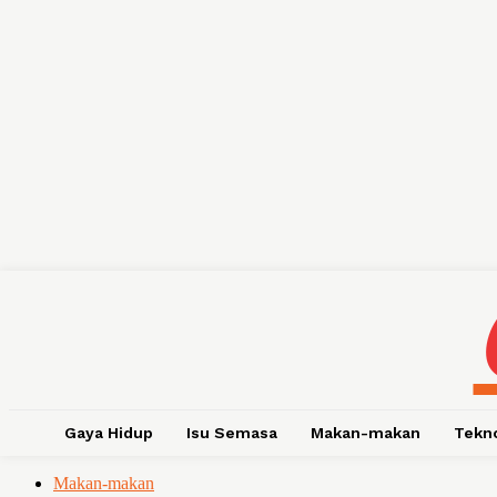
Gaya Hidup
Isu Semasa
Makan-makan
Tekn
Makan-makan