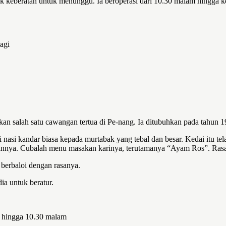
k keberatan untuk menunggu. Ia beroperasi dari 10.30 malam hingga ke 
agi
akan salah satu cawangan tertua di Pe-nang. Ia ditubuhkan pada tahun 1
nasi kandar biasa kepada murtabak yang tebal dan besar. Kedai itu tel
nnya. Cubalah menu masakan karinya, terutamanya “Ayam Ros”. Rasanya
 berbaloi dengan rasanya.
ia untuk beratur.
gi hingga 10.30 malam