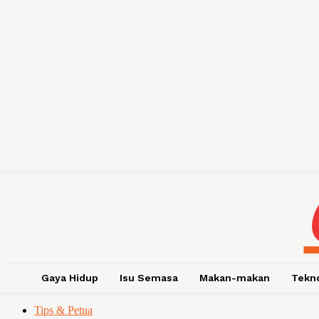
Gaya Hidup
Isu Semasa
Makan-makan
Tekn
Tips & Petua