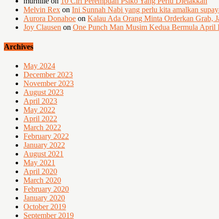
murniiie
on
10 Ciri Perempuan Psiko Yang Perlu Dielakkan
Melvin Rex
on
Ini Sunnah Nabi yang perlu kita amalkan supa
Aurora Donahoe
on
Kalau Ada Orang Minta Orderkan Grab, J
Joy Clausen
on
One Punch Man Musim Kedua Bermula April I
Archives
May 2024
December 2023
November 2023
August 2023
April 2023
May 2022
April 2022
March 2022
February 2022
January 2022
August 2021
May 2021
April 2020
March 2020
February 2020
January 2020
October 2019
September 2019