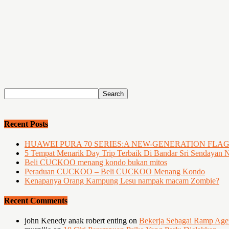
Recent Posts
HUAWEI PURA 70 SERIES:A NEW-GENERATION FLA
5 Tempat Menarik Day Trip Terbaik Di Bandar Sri Sendayan 
Beli CUCKOO menang kondo bukan mitos
Peraduan CUCKOO – Beli CUCKOO Menang Kondo
Kenapanya Orang Kampung Lesu nampak macam Zombie?
Recent Comments
john Kenedy anak robert enting
on
Bekerja Sebagai Ramp Ag