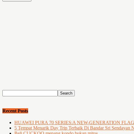
Recent Posts
HUAWEI PURA 70 SERIES:A NEW-GENERATION FLA
5 Tempat Menarik Day Trip Terbaik Di Bandar Sri Sendayan 
Beli CUCKOO menang kondo bukan mitos