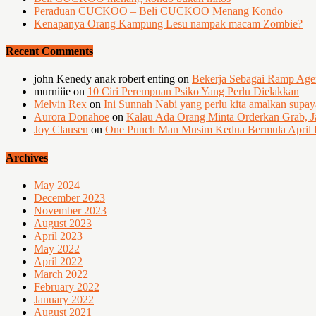
Peraduan CUCKOO – Beli CUCKOO Menang Kondo
Kenapanya Orang Kampung Lesu nampak macam Zombie?
Recent Comments
john Kenedy anak robert enting
on
Bekerja Sebagai Ramp Ag
murniiie
on
10 Ciri Perempuan Psiko Yang Perlu Dielakkan
Melvin Rex
on
Ini Sunnah Nabi yang perlu kita amalkan supa
Aurora Donahoe
on
Kalau Ada Orang Minta Orderkan Grab, J
Joy Clausen
on
One Punch Man Musim Kedua Bermula April I
Archives
May 2024
December 2023
November 2023
August 2023
April 2023
May 2022
April 2022
March 2022
February 2022
January 2022
August 2021