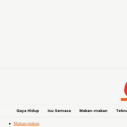
Gaya Hidup
Isu Semasa
Makan-makan
Tekn
Makan-makan