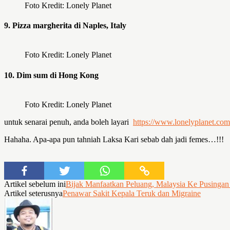
Foto Kredit: Lonely Planet
9. Pizza margherita di Naples, Italy
Foto Kredit: Lonely Planet
10. Dim sum di Hong Kong
Foto Kredit: Lonely Planet
untuk senarai penuh, anda boleh layari
https://www.lonelyplanet.com/
Hahaha. Apa-apa pun tahniah Laksa Kari sebab dah jadi femes…!!!
Artikel sebelum ini
Bijak Manfaatkan Peluang, Malaysia Ke Pusingan 
Artikel seterusnya
Penawar Sakit Kepala Teruk dan Migraine