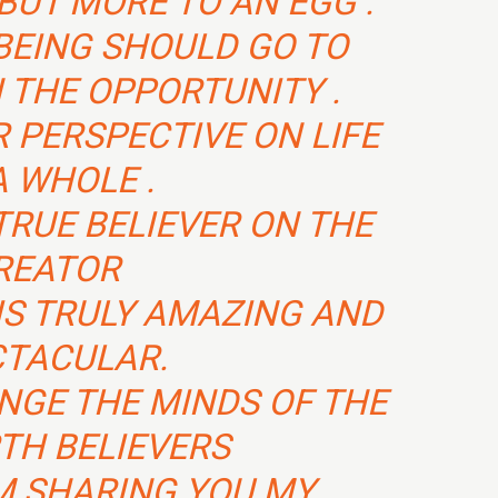
 BUT MORE TO AN EGG .
BEING SHOULD GO TO
N THE OPPORTUNITY .
 PERSPECTIVE ON LIFE
A WHOLE .
TRUE BELIEVER ON THE
REATOR
IS TRULY AMAZING AND
CTACULAR.
ANGE THE MINDS OF THE
RTH BELIEVERS
AM SHARING YOU MY