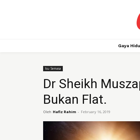
Gaya Hid
Isu Semasa
Dr Sheikh Musza
Bukan Flat.
Oleh
Hafiz Rahim
-
February 16, 2019