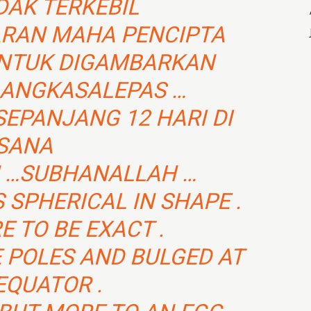
DAK TERKEBIL
ARAN MAHA PENCIPTA
NTUK DIGAMBARKAN
 ANGKASALEPAS …
SEPANJANG 12 HARI DI
SANA
 …SUBHANALLAH …
 SPHERICAL IN SHAPE .
 TO BE EXACT .
 POLES AND BULGED AT
EQUATOR .