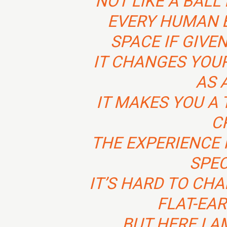
NOT LIKE A BALL
EVERY HUMAN 
SPACE IF GIVE
IT CHANGES YOUR
AS 
IT MAKES YOU A 
C
THE EXPERIENCE 
SPE
IT’S HARD TO CH
FLAT-EA
BUT HERE I 