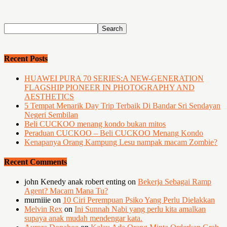
Recent Posts
HUAWEI PURA 70 SERIES:A NEW-GENERATION
FLAGSHIP PIONEER IN PHOTOGRAPHY AND
AESTHETICS
5 Tempat Menarik Day Trip Terbaik Di Bandar Sri Sendayan
Negeri Sembilan
Beli CUCKOO menang kondo bukan mitos
Peraduan CUCKOO – Beli CUCKOO Menang Kondo
Kenapanya Orang Kampung Lesu nampak macam Zombie?
Recent Comments
john Kenedy anak robert enting
on
Bekerja Sebagai Ramp
Agent? Macam Mana Tu?
murniiie
on
10 Ciri Perempuan Psiko Yang Perlu Dielakkan
Melvin Rex
on
Ini Sunnah Nabi yang perlu kita amalkan
supaya anak mudah mendengar kata.