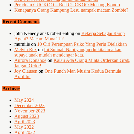
Peraduan CUCKOO – Beli CUCKOO Menang Kondo
Kenapanya Orang Kampung Lesu nampak macam Zombie?
Recent Comments
john Kenedy anak robert enting
on
Bekerja Sebagai Ramp
Agent? Macam Mana Tu?
murniiie
on
10 Ciri Perempuan Psiko Yang Perlu Dielakkan
Melvin Rex
on
Ini Sunnah Nabi yang perlu kita amalkan
supaya anak mudah mendengar kata.
Aurora Donahoe
on
Kalau Ada Orang Minta Orderkan Grab,
Jangan Order!
Joy Clausen
on
One Punch Man Musim Kedua Bermula
April Ini
Archives
May 2024
December 2023
November 2023
August 2023
April 2023
May 2022
April 2022