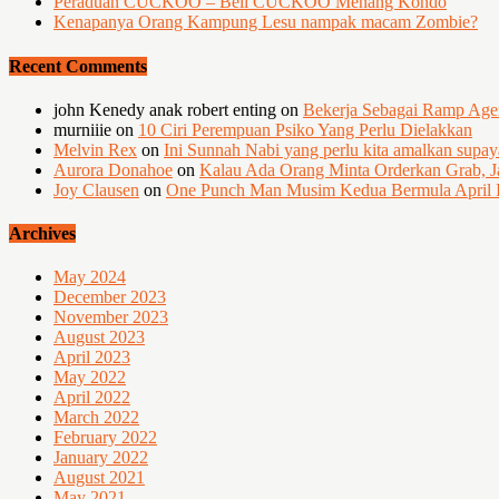
Peraduan CUCKOO – Beli CUCKOO Menang Kondo
Kenapanya Orang Kampung Lesu nampak macam Zombie?
Recent Comments
john Kenedy anak robert enting
on
Bekerja Sebagai Ramp Ag
murniiie
on
10 Ciri Perempuan Psiko Yang Perlu Dielakkan
Melvin Rex
on
Ini Sunnah Nabi yang perlu kita amalkan supa
Aurora Donahoe
on
Kalau Ada Orang Minta Orderkan Grab, J
Joy Clausen
on
One Punch Man Musim Kedua Bermula April I
Archives
May 2024
December 2023
November 2023
August 2023
April 2023
May 2022
April 2022
March 2022
February 2022
January 2022
August 2021
May 2021