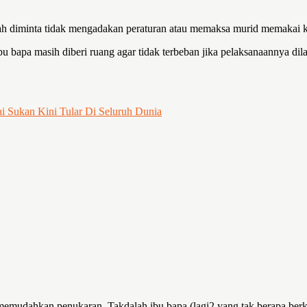
olah diminta tidak mengadakan peraturan atau memaksa murid memakai k
bapa masih diberi ruang agar tidak terbeban jika pelaksanaannya dila
 Sukan Kini Tular Di Seluruh Dunia
 memudahkan penukaran. Takdalah ibu bapa (lagi2 yang tak berapa be