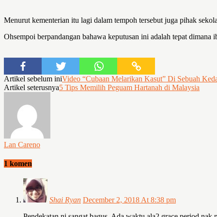
Menurut kementerian itu lagi dalam tempoh tersebut juga pihak sek
Ohsempoi berpandangan bahawa keputusan ini adalah tepat dimana ibu 
Artikel sebelum ini
Video “Cubaan Melarikan Kasut” Di Sebuah Kedai
Artikel seterusnya
5 Tips Memilih Peguam Hartanah di Malaysia
Lan Careno
1 komen
Shai Ryan
December 2, 2018 At 8:38 pm
Pendekatan ni sangat bagus. Ada waktu ala2 grace period nak