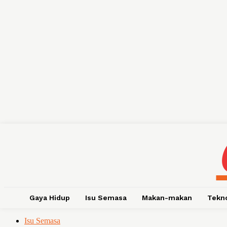
Gaya Hidup
Isu Semasa
Makan-makan
Tekn
Isu Semasa