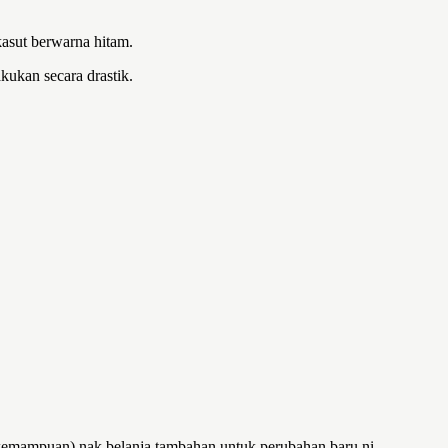
asut berwarna hitam.
kukan secara drastik.
rkemampuan) nak belanja tambahan untuk perubahan baru ni.