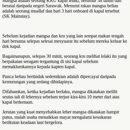
Mangsa adalah seorang KRU kapal lelaki, berumur 38 tahun dan
berasal daripada negeri Sarawak. Menurut rakan mangsa beliau
adalah seorang muallaf dan bari 3 hari onboard di kapal tersebut
(SK Mainstay).
Sebelum kejadian mangsa dan kru yang lain sempat makan tengah
hari bersama selepas selesai mesyuarat itu sebelum mereka keluar ke
dek kapal.
Bagaimanapun, selepas 30 minit, seorang kru melihat lelaki itu yang
berpakaian seragam tergantung di sisi kapal sebelum
memaklumkannya kepada kapten kapal.
Punca beliau bertindak sedemikian adalah dipercayai daripada
kemurungan yang sedang dihidapinya.
Difahamkan, ketika kejadian berlaku, mangsa dikatakan melilit
seutas tali di lehernya sebelum terjun kira-kira 10 meter dari atas
kapal berkenaan.
Jerutan yang kuat menyebabkan leher mangsa dikatakan hampir
putus, malah usaha menaikkan mayat mengalami kesukaran
berikutan keadaan laut bergelora.