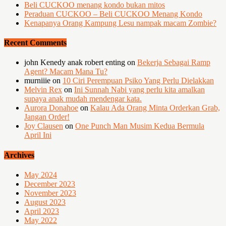
Beli CUCKOO menang kondo bukan mitos
Peraduan CUCKOO – Beli CUCKOO Menang Kondo
Kenapanya Orang Kampung Lesu nampak macam Zombie?
Recent Comments
john Kenedy anak robert enting
on
Bekerja Sebagai Ramp
Agent? Macam Mana Tu?
murniiie
on
10 Ciri Perempuan Psiko Yang Perlu Dielakkan
Melvin Rex
on
Ini Sunnah Nabi yang perlu kita amalkan
supaya anak mudah mendengar kata.
Aurora Donahoe
on
Kalau Ada Orang Minta Orderkan Grab,
Jangan Order!
Joy Clausen
on
One Punch Man Musim Kedua Bermula
April Ini
Archives
May 2024
December 2023
November 2023
August 2023
April 2023
May 2022