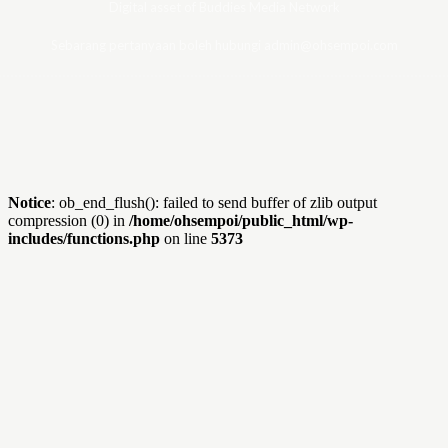
Digital asset of Buddies Media Network
Sebarang pertanyaan boleh hubungi admin@ohsempoi.com
Notice
: ob_end_flush(): failed to send buffer of zlib output
compression (0) in
/home/ohsempoi/public_html/wp-
includes/functions.php
on line
5373