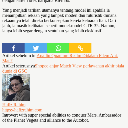
dengan sistem brek daripada Brembo.
Yang menjadi tarikan utamanya tentang model ini apabila ia
menampilkan rekaan yang tampak moden dan futuristik dimana
rekaannya telah direka berkonsepkan kereta keluaran Itali. Dari
jauh, ia masih kelihatan seperti model-model GTR 35. Namun,
ianya lebih segar dengan sentuhan yang lebih eksklusif.
Artikel sebelum ini
Apa Itu Quantum Realm Didalam Filem Ant-
Man?
Artikel seterusnya
Shopee anjur Match View perlawanan akhir piala
dunia di GSC
Hafiz Rahim
https://hafizrahim.com
Introvert with super special abilities to conquer Mars. Ambassador
of the Planet Vegeta and alliance to the Autobot.