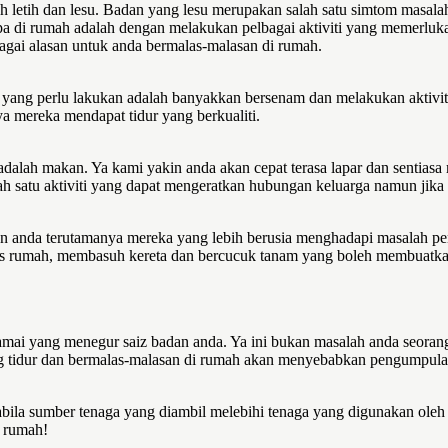
etih dan lesu. Badan yang lesu merupakan salah satu simtom masalah 
pa di rumah adalah dengan melakukan pelbagai aktiviti yang memerluka
agai alasan untuk anda bermalas-malasan di rumah.
yang perlu lakukan adalah banyakkan bersenam dan melakukan aktiviti
ya mereka mendapat tidur yang berkualiti.
ah adalah makan. Ya kami yakin anda akan cepat terasa lapar dan sen
ah satu aktiviti yang dapat mengeratkan hubungan keluarga namun jika
kan anda terutamanya mereka yang lebih berusia menghadapi masalah p
gemas rumah, membasuh kereta dan bercucuk tanam yang boleh membuat
amai yang menegur saiz badan anda. Ya ini bukan masalah anda seorang
rang tidur dan bermalas-malasan di rumah akan menyebabkan pengumpul
bila sumber tenaga yang diambil melebihi tenaga yang digunakan oleh
i rumah!