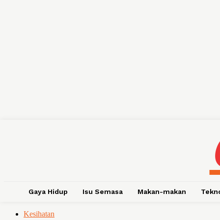
Gaya Hidup
Isu Semasa
Makan-makan
Tekn
Kesihatan