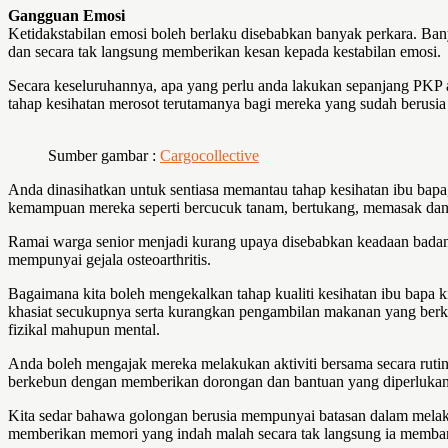
Gangguan Emosi
Ketidakstabilan emosi boleh berlaku disebabkan banyak perkara. Ba
dan secara tak langsung memberikan kesan kepada kestabilan emosi.
Secara keseluruhannya, apa yang perlu anda lakukan sepanjang PKP a
tahap kesihatan merosot terutamanya bagi mereka yang sudah berusia s
Sumber gambar :
Cargocollective
Anda dinasihatkan untuk sentiasa memantau tahap kesihatan ibu bapa,
kemampuan mereka seperti bercucuk tanam, bertukang, memasak dan la
Ramai warga senior menjadi kurang upaya disebabkan keadaan badan y
mempunyai gejala osteoarthritis.
Bagaimana kita boleh mengekalkan tahap kualiti kesihatan ibu bap
khasiat secukupnya serta kurangkan pengambilan makanan yang berkoles
fizikal mahupun mental.
Anda boleh mengajak mereka melakukan aktiviti bersama secara rutin
berkebun dengan memberikan dorongan dan bantuan yang diperlukan
Kita sedar bahawa golongan berusia mempunyai batasan dalam melakuka
memberikan memori yang indah malah secara tak langsung ia membant