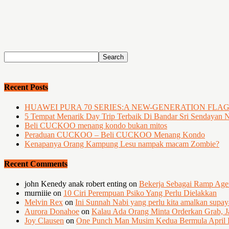
Recent Posts
HUAWEI PURA 70 SERIES:A NEW-GENERATION FLA
5 Tempat Menarik Day Trip Terbaik Di Bandar Sri Sendayan 
Beli CUCKOO menang kondo bukan mitos
Peraduan CUCKOO – Beli CUCKOO Menang Kondo
Kenapanya Orang Kampung Lesu nampak macam Zombie?
Recent Comments
john Kenedy anak robert enting
on
Bekerja Sebagai Ramp Ag
murniiie
on
10 Ciri Perempuan Psiko Yang Perlu Dielakkan
Melvin Rex
on
Ini Sunnah Nabi yang perlu kita amalkan supa
Aurora Donahoe
on
Kalau Ada Orang Minta Orderkan Grab, J
Joy Clausen
on
One Punch Man Musim Kedua Bermula April I