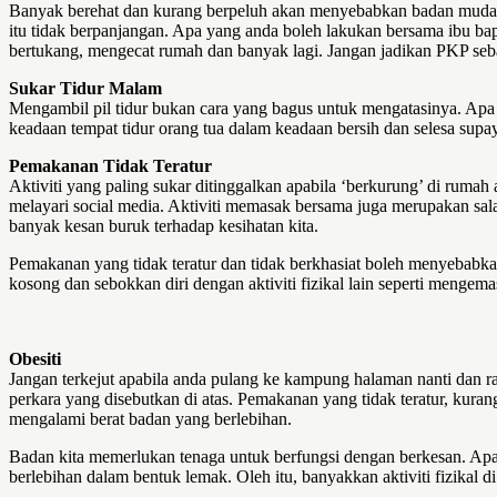
Banyak berehat dan kurang berpeluh akan menyebabkan badan mudah l
itu tidak berpanjangan. Apa yang anda boleh lakukan bersama ibu ba
bertukang, mengecat rumah dan banyak lagi. Jangan jadikan PKP seb
Sukar Tidur Malam
Mengambil pil tidur bukan cara yang bagus untuk mengatasinya. Apa 
keadaan tempat tidur orang tua dalam keadaan bersih dan selesa supa
Pemakanan Tidak Teratur
Aktiviti yang paling sukar ditinggalkan apabila ‘berkurung’ di rum
melayari social media. Aktiviti memasak bersama juga merupakan sal
banyak kesan buruk terhadap kesihatan kita.
Pemakanan yang tidak teratur dan tidak berkhasiat boleh menyebab
kosong dan sebokkan diri dengan aktiviti fizikal lain seperti men
Obesiti
Jangan terkejut apabila anda pulang ke kampung halaman nanti dan r
perkara yang disebutkan di atas. Pemakanan yang tidak teratur, ku
mengalami berat badan yang berlebihan.
Badan kita memerlukan tenaga untuk berfungsi dengan berkesan. Apa
berlebihan dalam bentuk lemak. Oleh itu, banyakkan aktiviti fizikal d