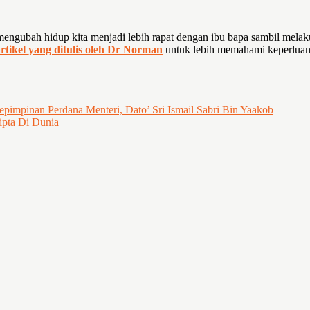
ngubah hidup kita menjadi lebih rapat dengan ibu bapa sambil melaku
rtikel yang ditulis oleh Dr Norman
untuk lebih memahami keperluan u
pimpinan Perdana Menteri, Dato’ Sri Ismail Sabri Bin Yaakob
ipta Di Dunia