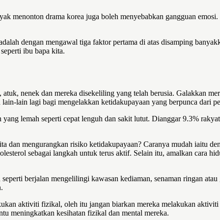
nyak menonton drama korea juga boleh menyebabkan gangguan emosi. B
dalah dengan mengawal tiga faktor pertama di atas disamping banyakka
eperti ibu bapa kita.
 atuk, nenek dan mereka disekeliling yang telah berusia. Galakkan mer
in-lain lagi bagi mengelakkan ketidakupayaan yang berpunca dari pem
ang lemah seperti cepat lenguh dan sakit lutut. Dianggar 9.3% rakyat
a kita dan mengurangkan risiko ketidakupayaan? Caranya mudah iait
terol sebagai langkah untuk terus aktif. Selain itu, amalkan cara hidu
 seperti berjalan mengelilingi kawasan kediaman, senaman ringan ata
.
n aktiviti fizikal, oleh itu jangan biarkan mereka melakukan aktiviti
u meningkatkan kesihatan fizikal dan mental mereka.