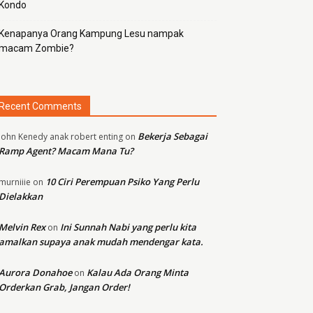
Kondo
Kenapanya Orang Kampung Lesu nampak
macam Zombie?
Recent Comments
Bekerja Sebagai
john Kenedy anak robert enting
on
Ramp Agent? Macam Mana Tu?
10 Ciri Perempuan Psiko Yang Perlu
murniiie
on
Dielakkan
Melvin Rex
Ini Sunnah Nabi yang perlu kita
on
amalkan supaya anak mudah mendengar kata.
Aurora Donahoe
Kalau Ada Orang Minta
on
Orderkan Grab, Jangan Order!