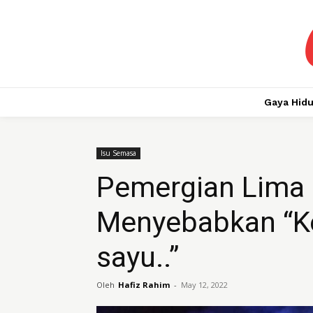
Gaya Hid
Isu Semasa
Pemergian Lima 
Menyebabkan “Kel
sayu..”
Oleh
Hafiz Rahim
-
May 12, 2022