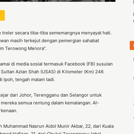
 treler secara tiba-tiba sememangnya menyayat hati.
kawan masih terkejut dengan pemergian sahabat
um Terowong Menora”.
 ramai di media sosial termasuk Facebook (FB) susulan
 Sultan Azlan Shah (USAS) di Kilometer (Km) 246
i Ipoh, tengah malam tadi.
jar dari Johor, Terengganu dan Selangor untuk
mereka semua rentung dalam kemalangan. Al-
rkenaan.
h Muhammad Nasrun Aidol Munir Akbar, 22, dari Kuala
mad Hafizan, 21, dari Chukai Terengganu; Iqbal