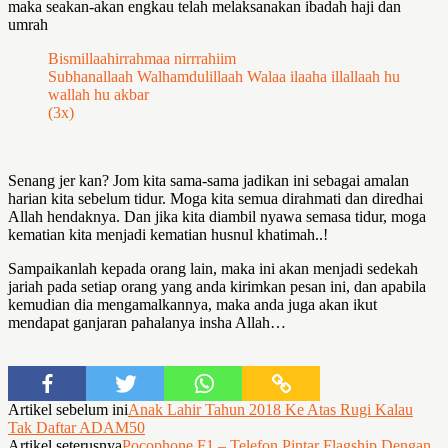
maka seakan-akan engkau telah melaksanakan ibadah haji dan
umrah
Bismillaahirrahmaa nirrrahiim
Subhanallaah Walhamdulillaah Walaa ilaaha illallaah hu
wallah hu akbar
(3x)
Senang jer kan? Jom kita sama-sama jadikan ini sebagai amalan
harian kita sebelum tidur. Moga kita semua dirahmati dan diredhai
Allah hendaknya. Dan jika kita diambil nyawa semasa tidur, moga
kematian kita menjadi kematian husnul khatimah..!
Sampaikanlah kepada orang lain, maka ini akan menjadi sedekah
jariah pada setiap orang yang anda kirimkan pesan ini, dan apabila
kemudian dia mengamalkannya, maka anda juga akan ikut
mendapat ganjaran pahalanya insha Allah…
Artikel sebelum ini
Anak Lahir Tahun 2018 Ke Atas Rugi Kalau
Tak Daftar ADAM50
Artikel seterusnya
Pocophone F1 – Telefon Pintar Flagship Dengan