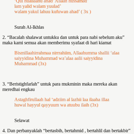
‘Qul huallaahu ahad’ Allaah hussamad’
lam yalid walam yuulad’
walam yakul lahuu kufuwan ahad’ ( 3x )
Surah Al-Ikhlas
2. “Bacalah shalawat untukku dan untuk para nabi sebelum aku”
maka kami semua akan memberimu syafaat di hari kiamat
Bismillaahirrahmaa nirrrahiim, Allaahumma shallii ‘alaa
saiyyidina Muhammad wa’alaa aalii saiyyidina
Muhammad (3x)
3. “Beristighfarlah” untuk para mukminin maka mereka akan
meredhai engkau
Astaghfirullaah hal ‘adziim al lazhii laa ilaaha illaa
huwal hayyul qayyuum wa atuubu ilaih (3x)
Selawat
4. Dan perbanyaklah “bertasbih, bertahmid , bertahlil dan bertakbir”