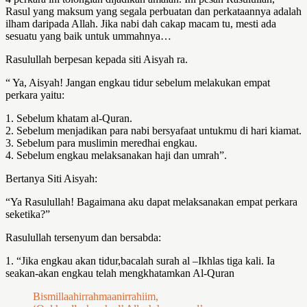
Rasul yang maksum yang segala perbuatan dan perkataannya adalah
ilham daripada Allah. Jika nabi dah cakap macam tu, mesti ada
sesuatu yang baik untuk ummahnya…
Rasulullah berpesan kepada siti Aisyah ra.
“ Ya, Aisyah! Jangan engkau tidur sebelum melakukan empat
perkara yaitu:
1. Sebelum khatam al-Quran.
2. Sebelum menjadikan para nabi bersyafaat untukmu di hari kiamat.
3. Sebelum para muslimin meredhai engkau.
4. Sebelum engkau melaksanakan haji dan umrah”.
Bertanya Siti Aisyah:
“Ya Rasulullah! Bagaimana aku dapat melaksanakan empat perkara
seketika?”
Rasulullah tersenyum dan bersabda:
1. “Jika engkau akan tidur,bacalah surah al –Ikhlas tiga kali. Ia
seakan-akan engkau telah mengkhatamkan Al-Quran
Bismillaahirrahmaanirrahiim,