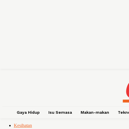
Gaya Hidup
Isu Semasa
Makan-makan
Tekn
Kesihatan