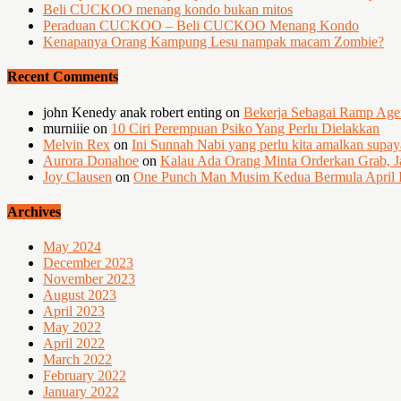
Beli CUCKOO menang kondo bukan mitos
Peraduan CUCKOO – Beli CUCKOO Menang Kondo
Kenapanya Orang Kampung Lesu nampak macam Zombie?
Recent Comments
john Kenedy anak robert enting
on
Bekerja Sebagai Ramp Ag
murniiie
on
10 Ciri Perempuan Psiko Yang Perlu Dielakkan
Melvin Rex
on
Ini Sunnah Nabi yang perlu kita amalkan supa
Aurora Donahoe
on
Kalau Ada Orang Minta Orderkan Grab, J
Joy Clausen
on
One Punch Man Musim Kedua Bermula April I
Archives
May 2024
December 2023
November 2023
August 2023
April 2023
May 2022
April 2022
March 2022
February 2022
January 2022