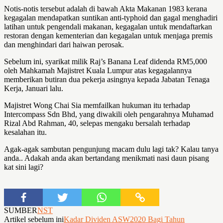
Notis-notis tersebut adalah di bawah Akta Makanan 1983 kerana
kegagalan mendapatkan suntikan anti-typhoid dan gagal menghadiri
latihan untuk pengendali makanan, kegagalan untuk mendaftarkan
restoran dengan kementerian dan kegagalan untuk menjaga premis
dan menghindari dari haiwan perosak.
Sebelum ini, syarikat milik Raj’s Banana Leaf didenda RM5,000
oleh Mahkamah Majistret Kuala Lumpur atas kegagalannya
memberikan butiran dua pekerja asingnya kepada Jabatan Tenaga
Kerja, Januari lalu.
Majistret Wong Chai Sia memfailkan hukuman itu terhadap
Intercompass Sdn Bhd, yang diwakili oleh pengarahnya Muhamad
Rizal Abd Rahman, 40, selepas mengaku bersalah terhadap
kesalahan itu.
Agak-agak sambutan pengunjung macam dulu lagi tak? Kalau tanya
anda.. Adakah anda akan bertandang menikmati nasi daun pisang
kat sini lagi?
SUMBER
NST
Artikel sebelum ini
Kadar Dividen ASW2020 Bagi Tahun