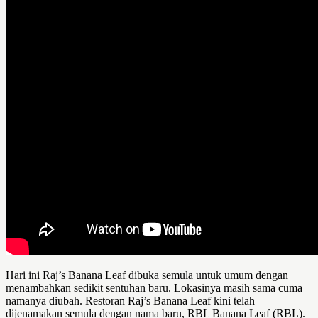
Hari ini Raj’s Banana Leaf dibuka semula untuk umum dengan
menambahkan sedikit sentuhan baru. Lokasinya masih sama cuma
namanya diubah. Restoran Raj’s Banana Leaf kini telah
dijenamakan semula dengan nama baru, RBL Banana Leaf (RBL).