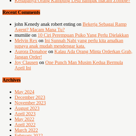
Kenapanya Orang Kampung Lesu nampak macam Zombie?
Recent Comments
john Kenedy anak robert enting
on
Bekerja Sebagai Ramp
Agent? Macam Mana Tu?
murniiie
on
10 Ciri Perempuan Psiko Yang Perlu Dielakkan
Melvin Rex
on
Ini Sunnah Nabi yang perlu kita amalkan
supaya anak mudah mendengar kata.
Aurora Donahoe
on
Kalau Ada Orang Minta Orderkan Grab,
Jangan Order!
Joy Clausen
on
One Punch Man Musim Kedua Bermula
April Ini
Archives
May 2024
December 2023
November 2023
August 2023
April 2023
May 2022
April 2022
March 2022
February 2022