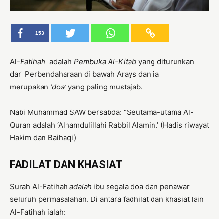
153
Al-
Fatihah
adalah
Pembuka Al-Kitab
yang diturunkan
dari Perbendaharaan di bawah Arays dan ia
merupakan
‘doa’
yang paling mustajab.
Nabi Muhammad SAW bersabda: “Seutama-utama Al-
Quran adalah ‘Alhamdulillahi Rabbil Alamin.’ (Hadis riwayat
Hakim dan Baihaqi)
FADILAT DAN KHASIAT
Surah Al-Fatihah
adalah
ibu segala doa dan penawar
seluruh permasalahan. Di antara fadhilat dan khasiat lain
Al-Fatihah ialah: