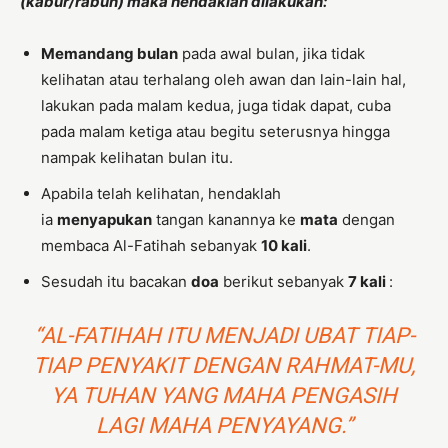
(kabur/rabun) maka hendaklah dilakukan:
Memandang bulan
pada awal bulan, jika tidak
kelihatan atau terhalang oleh awan dan lain-lain hal,
lakukan pada malam kedua, juga tidak dapat, cuba
pada malam ketiga atau begitu seterusnya hingga
nampak kelihatan bulan itu.
Apabila telah kelihatan, hendaklah
ia
menyapukan
tangan kanannya ke
mata
dengan
membaca Al-Fatihah sebanyak
10 kali
.
Sesudah itu bacakan
doa
berikut sebanyak
7 kali
:
“AL-FATIHAH ITU MENJADI UBAT TIAP-
TIAP PENYAKIT DENGAN RAHMAT-MU,
YA TUHAN YANG MAHA PENGASIH
LAGI MAHA PENYAYANG.”