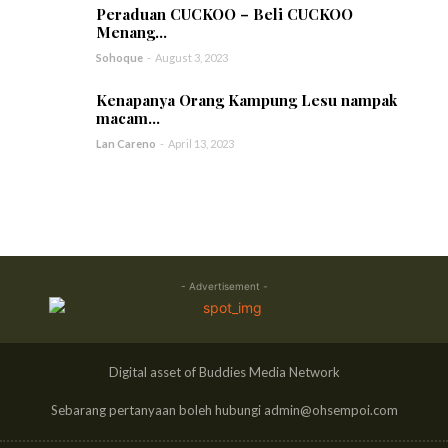
Peraduan CUCKOO – Beli CUCKOO
Menang...
Sohoque
-
August 3, 2023
Kenapanya Orang Kampung Lesu nampak
macam...
Lan Careno
-
April 13, 2023
- Advertisement -
Digital asset of Buddies Media Network
Sebarang pertanyaan boleh hubungi admin@ohsempoi.com