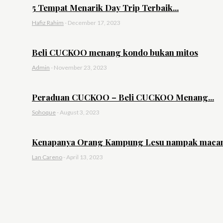
5 Tempat Menarik Day Trip Terbaik...
Hafiz Rahim
-
December 17, 2023
Beli CUCKOO menang kondo bukan mitos
Admin
-
November 23, 2023
Peraduan CUCKOO – Beli CUCKOO Menang...
Sohoque
-
August 3, 2023
Kenapanya Orang Kampung Lesu nampak macam
Lan Careno
-
April 13, 2023