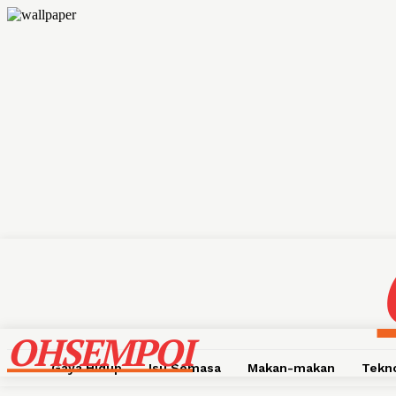
OHSEMPOI
Gaya Hidup
Isu Semasa
Makan-makan
Tekn