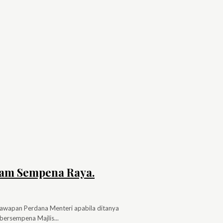
am Sempena Raya.
awapan Perdana Menteri apabila ditanya
ersempena Majlis...