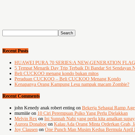
Recent Posts
HUAWEI PURA 70 SERIES:A NEW-GENERATION FLA
5 Tempat Menarik Day Trip Terbaik Di Bandar Sri Sendayan 
Beli CUCKOO menang kondo bukan mitos
Peraduan CUCKOO – Beli CUCKOO Menang Kondo
Kenapanya Orang Kampung Lesu nampak macam Zombie?
Recent Comments
john Kenedy anak robert enting
on
Bekerja Sebagai Ramp Ag
murniiie
on
10 Ciri Perempuan Psiko Yang Perlu Dielakkan
Melvin Rex
on
Ini Sunnah Nabi yang perlu kita amalkan supa
Aurora Donahoe
on
Kalau Ada Orang Minta Orderkan Grab, J
Joy Clausen
on
One Punch Man Musim Kedua Bermula April I