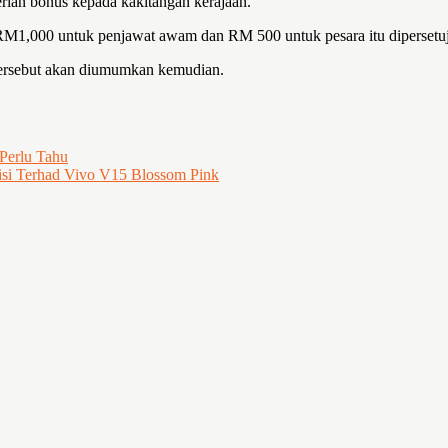
an bonus kepada kakitangan kerajaan.
M1,000 untuk penjawat awam dan RM 500 untuk pesara itu dipersetuju
ersebut akan diumumkan kemudian.
Perlu Tahu
disi Terhad Vivo V15 Blossom Pink