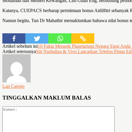
Mohamad dan Menteri Kewangan, Lim Guan Eng, berhubung pemberi
Katanya, CUEPACS berharap permintaan bonus Aidilfitri sebanyak R
Namun begitu, Tun Dr Mahathir memaklumkan bahawa nilai bonus t
Artikel sebelum ini
10 Fakta Menarik Planetarium Negara Yang Anda 
Artikel seterusnya
Siti Nurhaliza & Vivo Lancarkan Telefon Pintar E
Lan Careno
TINGGALKAN MAKLUM BALAS