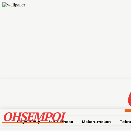
OHSEMPOI
Gaya Hidup
Isu Semasa
Makan-makan
Tekn