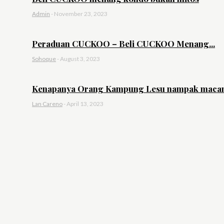
Admin
-
November 23, 2023
Peraduan CUCKOO – Beli CUCKOO Menang...
Sohoque
-
August 3, 2023
Kenapanya Orang Kampung Lesu nampak macam
Lan Careno
-
April 13, 2023