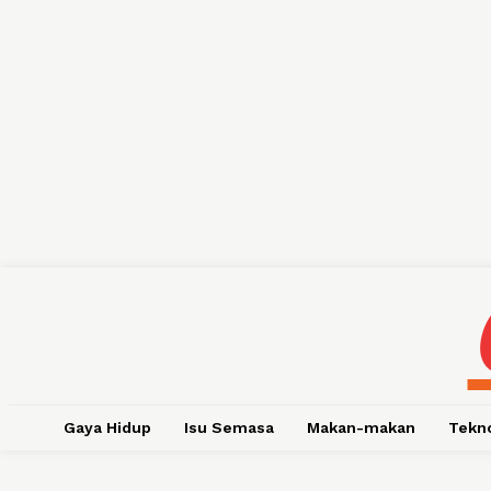
Gaya Hidup
Isu Semasa
Makan-makan
Tekn