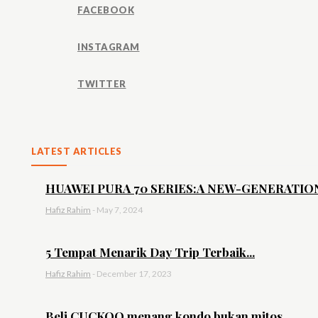
FACEBOOK
INSTAGRAM
TWITTER
LATEST ARTICLES
HUAWEI PURA 70 SERIES:A NEW-GENERATION 
Hafiz Rahim
-
May 7, 2024
5 Tempat Menarik Day Trip Terbaik...
Hafiz Rahim
-
December 17, 2023
Beli CUCKOO menang kondo bukan mitos