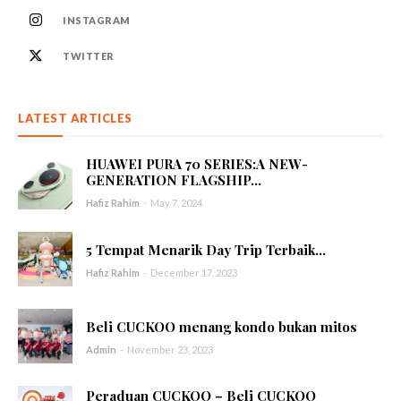
INSTAGRAM
TWITTER
LATEST ARTICLES
HUAWEI PURA 70 SERIES:A NEW-
GENERATION FLAGSHIP...
Hafiz Rahim
-
May 7, 2024
5 Tempat Menarik Day Trip Terbaik...
Hafiz Rahim
-
December 17, 2023
Beli CUCKOO menang kondo bukan mitos
Admin
-
November 23, 2023
Peraduan CUCKOO – Beli CUCKOO