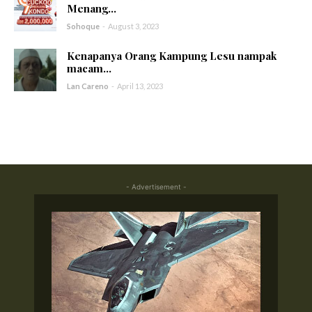
Menang...
Sohoque
-
August 3, 2023
Kenapanya Orang Kampung Lesu nampak
macam...
Lan Careno
-
April 13, 2023
- Advertisement -