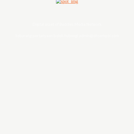
Digital asset of Buddies Media Network
Sebarang pertanyaan boleh hubungi admin@ohsempoi.com