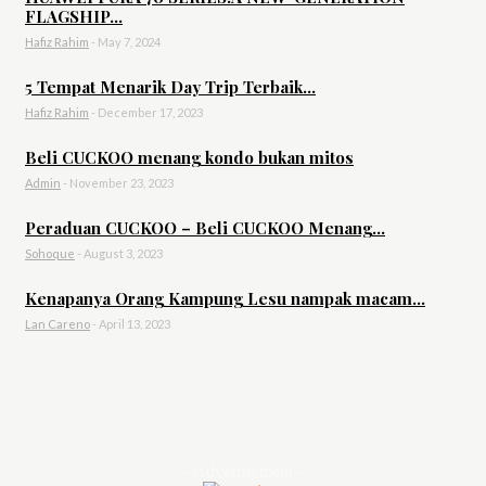
FLAGSHIP...
Hafiz Rahim
-
May 7, 2024
5 Tempat Menarik Day Trip Terbaik...
Hafiz Rahim
-
December 17, 2023
Beli CUCKOO menang kondo bukan mitos
Admin
-
November 23, 2023
Peraduan CUCKOO – Beli CUCKOO Menang...
Sohoque
-
August 3, 2023
Kenapanya Orang Kampung Lesu nampak macam...
Lan Careno
-
April 13, 2023
- Advertisement -