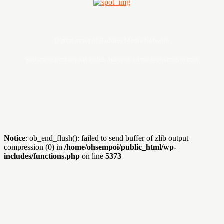
Digital asset of Buddies Media Network
Sebarang pertanyaan boleh hubungi admin@ohsempoi.com
Notice
: ob_end_flush(): failed to send buffer of zlib output
compression (0) in
/home/ohsempoi/public_html/wp-
includes/functions.php
on line
5373