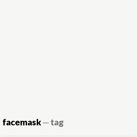
facemask
─ tag