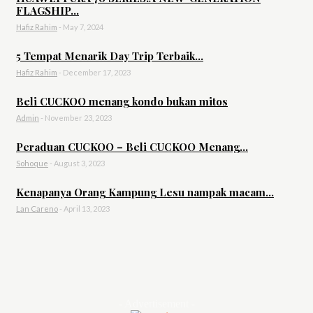
FLAGSHIP...
Hafiz Rahim
-
May 7, 2024
5 Tempat Menarik Day Trip Terbaik...
Hafiz Rahim
-
December 17, 2023
Beli CUCKOO menang kondo bukan mitos
Admin
-
November 23, 2023
Peraduan CUCKOO – Beli CUCKOO Menang...
Sohoque
-
August 3, 2023
Kenapanya Orang Kampung Lesu nampak macam...
Lan Careno
-
April 13, 2023
- Advertisement -