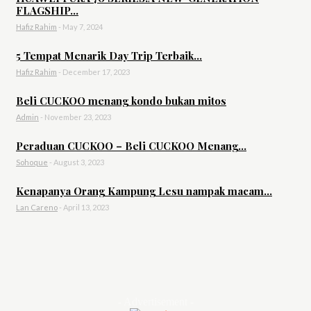
FLAGSHIP...
Hafiz Rahim
-
May 7, 2024
5 Tempat Menarik Day Trip Terbaik...
Hafiz Rahim
-
December 17, 2023
Beli CUCKOO menang kondo bukan mitos
Admin
-
November 23, 2023
Peraduan CUCKOO – Beli CUCKOO Menang...
Sohoque
-
August 3, 2023
Kenapanya Orang Kampung Lesu nampak macam...
Lan Careno
-
April 13, 2023
- Advertisement -