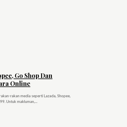
opee, Go Shop Dan
ara Online
 rakan-rakan media seperti Lazada, Shopee,
Astro Go Shop, Senheng dan lain-lain dengan harga jualan iaitu RM1,099. Untuk makluman,...