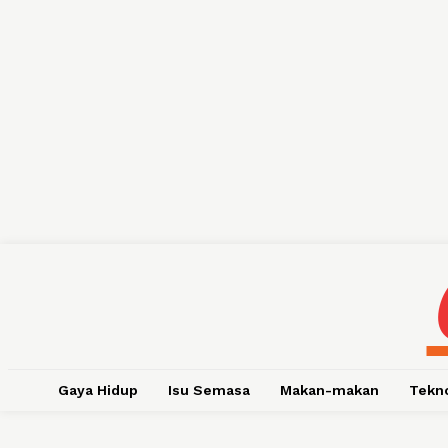
Gaya Hidup
Isu Semasa
Makan-makan
Tekn