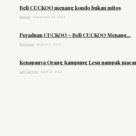
Beli CUCKOO menang kondo bukan mitos
Admin
-
November 23, 2023
Peraduan CUCKOO – Beli CUCKOO Menang...
Sohoque
-
August 3, 2023
Kenapanya Orang Kampung Lesu nampak macam
Lan Careno
-
April 13, 2023