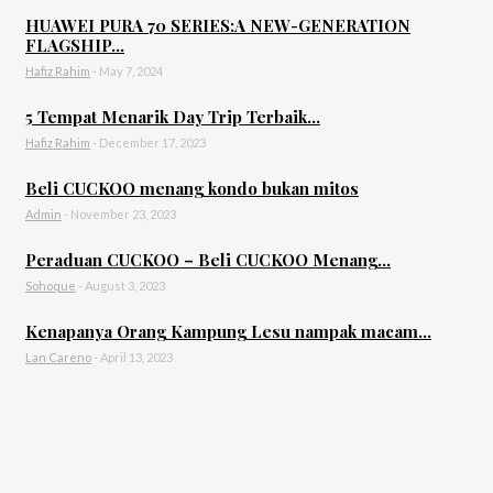
HUAWEI PURA 70 SERIES:A NEW-GENERATION
FLAGSHIP...
Hafiz Rahim
-
May 7, 2024
5 Tempat Menarik Day Trip Terbaik...
Hafiz Rahim
-
December 17, 2023
Beli CUCKOO menang kondo bukan mitos
Admin
-
November 23, 2023
Peraduan CUCKOO – Beli CUCKOO Menang...
Sohoque
-
August 3, 2023
Kenapanya Orang Kampung Lesu nampak macam...
Lan Careno
-
April 13, 2023