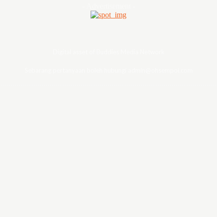
- Advertisement -
Digital asset of Buddies Media Network
Sebarang pertanyaan boleh hubungi admin@ohsempoi.com