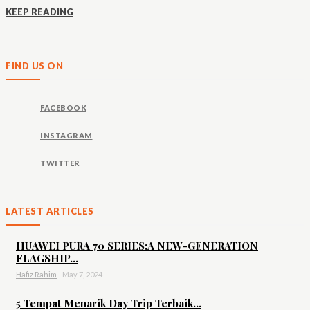
KEEP READING
FIND US ON
FACEBOOK
INSTAGRAM
TWITTER
LATEST ARTICLES
HUAWEI PURA 70 SERIES:A NEW-GENERATION
FLAGSHIP...
Hafiz Rahim
-
May 7, 2024
5 Tempat Menarik Day Trip Terbaik...