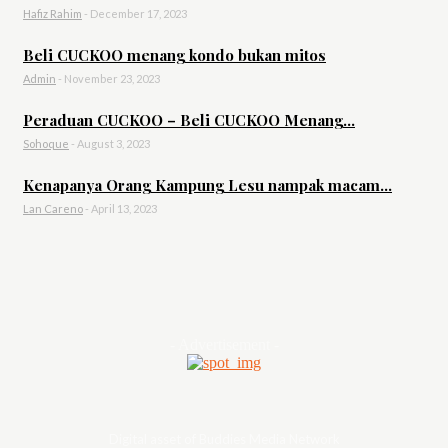
Hafiz Rahim
-
December 17, 2023
Beli CUCKOO menang kondo bukan mitos
Admin
-
November 23, 2023
Peraduan CUCKOO – Beli CUCKOO Menang...
Sohoque
-
August 3, 2023
Kenapanya Orang Kampung Lesu nampak macam...
Lan Careno
-
April 13, 2023
- Advertisement -
Digital asset of Buddies Media Network