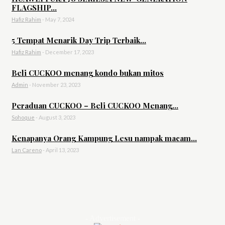
FLAGSHIP...
Hafiz Rahim
-
May 7, 2024
5 Tempat Menarik Day Trip Terbaik...
Hafiz Rahim
-
December 17, 2023
Beli CUCKOO menang kondo bukan mitos
Admin
-
November 23, 2023
Peraduan CUCKOO – Beli CUCKOO Menang...
Sohoque
-
August 3, 2023
Kenapanya Orang Kampung Lesu nampak macam...
Lan Careno
-
April 13, 2023
- Advertisement -