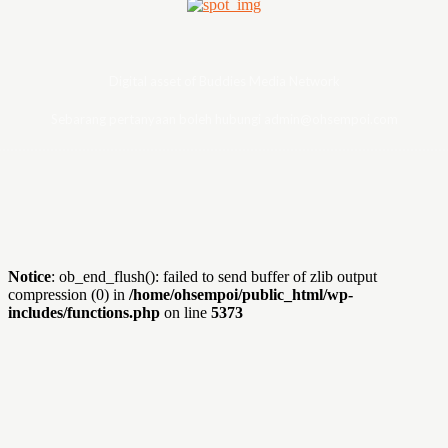
Digital asset of Buddies Media Network
Sebarang pertanyaan boleh hubungi admin@ohsempoi.com
Notice
: ob_end_flush(): failed to send buffer of zlib output
compression (0) in
/home/ohsempoi/public_html/wp-
includes/functions.php
on line
5373