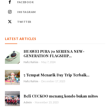
FACEBOOK
INSTAGRAM
TWITTER
LATEST ARTICLES
HUAWEI PURA 70 SERIES:A NEW-
GENERATION FLAGSHIP...
Hafiz Rahim
-
May 7, 2024
5 Tempat Menarik Day Trip Terbaik...
Hafiz Rahim
-
December 17, 2023
Beli CUCKOO menang kondo bukan mitos
Admin
-
November 23, 2023