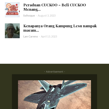
Peraduan CUCKOO – Beli CUCKOO
Menang...
Sohoque
-
August 3, 2023
Kenapanya Orang Kampung Lesu nampak
macam...
Lan Careno
-
April 13, 2023
- Advertisement -