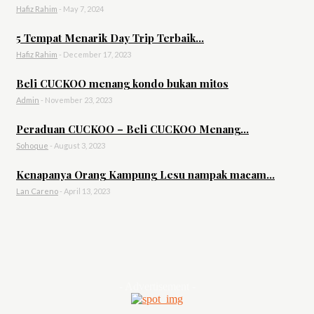
Hafiz Rahim
-
May 7, 2024
5 Tempat Menarik Day Trip Terbaik...
Hafiz Rahim
-
December 17, 2023
Beli CUCKOO menang kondo bukan mitos
Admin
-
November 23, 2023
Peraduan CUCKOO – Beli CUCKOO Menang...
Sohoque
-
August 3, 2023
Kenapanya Orang Kampung Lesu nampak macam...
Lan Careno
-
April 13, 2023
- Advertisement -