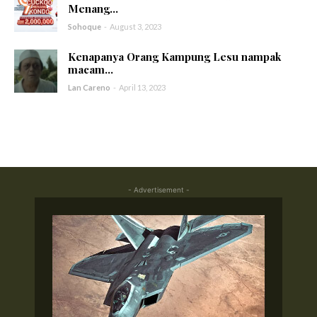
Menang...
Sohoque
-
August 3, 2023
Kenapanya Orang Kampung Lesu nampak
macam...
Lan Careno
-
April 13, 2023
- Advertisement -