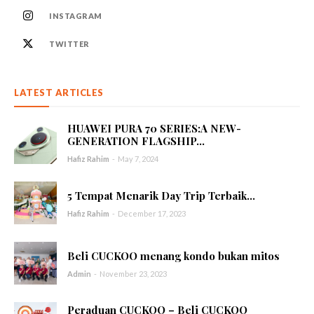
INSTAGRAM
TWITTER
LATEST ARTICLES
HUAWEI PURA 70 SERIES:A NEW-
GENERATION FLAGSHIP...
Hafiz Rahim
-
May 7, 2024
5 Tempat Menarik Day Trip Terbaik...
Hafiz Rahim
-
December 17, 2023
Beli CUCKOO menang kondo bukan mitos
Admin
-
November 23, 2023
Peraduan CUCKOO – Beli CUCKOO