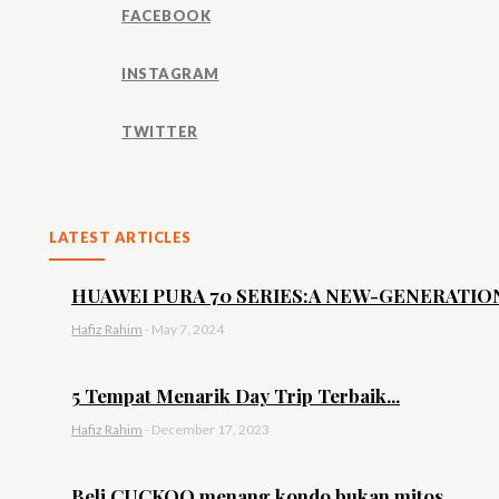
FACEBOOK
INSTAGRAM
TWITTER
LATEST ARTICLES
HUAWEI PURA 70 SERIES:A NEW-GENERATION 
Hafiz Rahim
-
May 7, 2024
5 Tempat Menarik Day Trip Terbaik...
Hafiz Rahim
-
December 17, 2023
Beli CUCKOO menang kondo bukan mitos