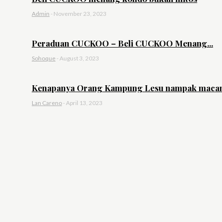
Admin
-
November 23, 2023
Peraduan CUCKOO – Beli CUCKOO Menang...
Sohoque
-
August 3, 2023
Kenapanya Orang Kampung Lesu nampak macam
Lan Careno
-
April 13, 2023