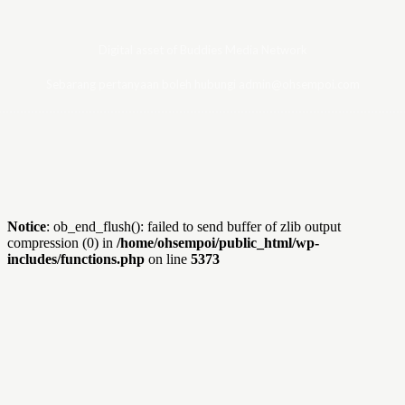
Digital asset of Buddies Media Network
Sebarang pertanyaan boleh hubungi admin@ohsempoi.com
Notice
: ob_end_flush(): failed to send buffer of zlib output
compression (0) in
/home/ohsempoi/public_html/wp-
includes/functions.php
on line
5373