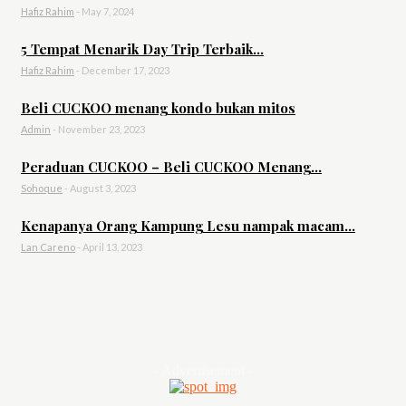
Hafiz Rahim
-
May 7, 2024
5 Tempat Menarik Day Trip Terbaik...
Hafiz Rahim
-
December 17, 2023
Beli CUCKOO menang kondo bukan mitos
Admin
-
November 23, 2023
Peraduan CUCKOO – Beli CUCKOO Menang...
Sohoque
-
August 3, 2023
Kenapanya Orang Kampung Lesu nampak macam...
Lan Careno
-
April 13, 2023
- Advertisement -