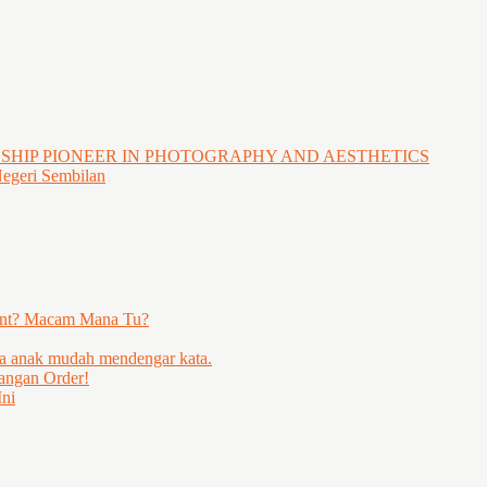
GSHIP PIONEER IN PHOTOGRAPHY AND AESTHETICS
Negeri Sembilan
ent? Macam Mana Tu?
ya anak mudah mendengar kata.
angan Order!
ni