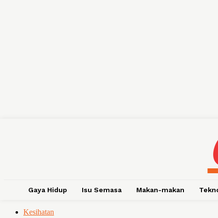
Gaya Hidup
Isu Semasa
Makan-makan
Tekn
Kesihatan