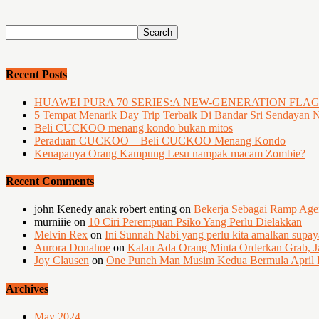
Recent Posts
HUAWEI PURA 70 SERIES:A NEW-GENERATION FLA
5 Tempat Menarik Day Trip Terbaik Di Bandar Sri Sendayan 
Beli CUCKOO menang kondo bukan mitos
Peraduan CUCKOO – Beli CUCKOO Menang Kondo
Kenapanya Orang Kampung Lesu nampak macam Zombie?
Recent Comments
john Kenedy anak robert enting
on
Bekerja Sebagai Ramp Ag
murniiie
on
10 Ciri Perempuan Psiko Yang Perlu Dielakkan
Melvin Rex
on
Ini Sunnah Nabi yang perlu kita amalkan supa
Aurora Donahoe
on
Kalau Ada Orang Minta Orderkan Grab, J
Joy Clausen
on
One Punch Man Musim Kedua Bermula April I
Archives
May 2024