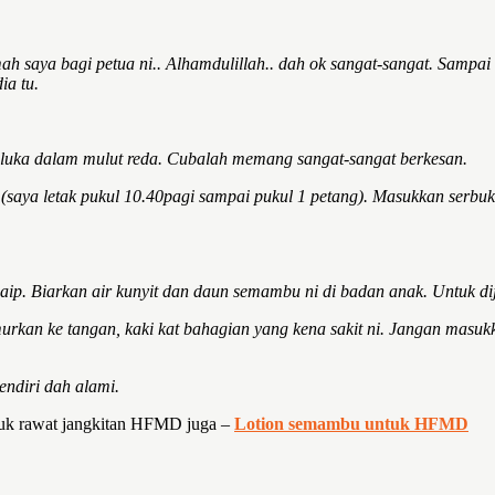
ah saya bagi petua ni.. Alhamdulillah.. dah ok sangat-sangat. Sampa
ia tu.
gi luka dalam mulut reda. Cubalah memang sangat-sangat berkesan.
saya letak pukul 10.40pagi sampai pukul 1 petang). Masukkan serbuk 
 paip. Biarkan air kunyit dan daun semambu ni di badan anak. Untuk d
an ke tangan, kaki kat bahagian yang kena sakit ni. Jangan masukk
endiri dah alami.
ntuk rawat jangkitan HFMD juga –
Lotion semambu untuk HFMD