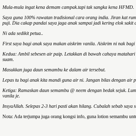
Mula-mula ingat kena demam campak.tapi tak sangka kena HFMD.
Saya guna 100% rawatan tradisional cara orang india. Jiran kat rum
puji. Dia cakap pandai saya jaga anak sampai jadi kering elok sakit d
Ni ada sedikit petua..
First saya bagi anak saya makan aiskrim vanila. Aiskrim ni nak ba
Kedua: Ambil sebesen air paip. Letakkan di bawah cahaya matahari (
suam.
Masukkan juga daun semambu ke dalam air tersebut.
Lepas tu bagi anak kita mandi guna air ni. Jangan bilas dengan air
Ketiga: Ramaskan daun semambu @ neem dengan bedak sejuk. Lumurk
vanila je.
InsyaAllah. Selepas 2-3 hari pasti akan hilang. Cubalah sebab saya s
Nota: Ada terjumpa juga orang kongsi info, guna lotion semambu u