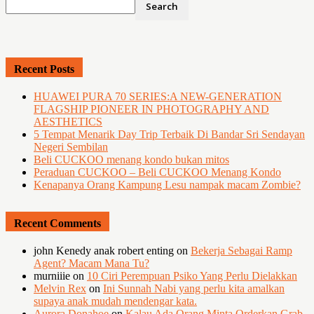
Recent Posts
HUAWEI PURA 70 SERIES:A NEW-GENERATION
FLAGSHIP PIONEER IN PHOTOGRAPHY AND
AESTHETICS
5 Tempat Menarik Day Trip Terbaik Di Bandar Sri Sendayan
Negeri Sembilan
Beli CUCKOO menang kondo bukan mitos
Peraduan CUCKOO – Beli CUCKOO Menang Kondo
Kenapanya Orang Kampung Lesu nampak macam Zombie?
Recent Comments
john Kenedy anak robert enting
on
Bekerja Sebagai Ramp
Agent? Macam Mana Tu?
murniiie
on
10 Ciri Perempuan Psiko Yang Perlu Dielakkan
Melvin Rex
on
Ini Sunnah Nabi yang perlu kita amalkan
supaya anak mudah mendengar kata.
Aurora Donahoe
on
Kalau Ada Orang Minta Orderkan Grab,