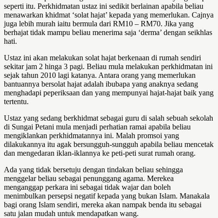
seperti itu. Perkhidmatan ustaz ini sedikit berlainan apabila beliau
menawarkan khidmat ‘solat hajat’ kepada yang memerlukan. Cajnya
juga lebih murah iaitu bermula dari RM10 – RM70. Jika yang
berhajat tidak mampu beliau menerima saja ‘derma’ dengan seikhlas
hati.
Ustaz ini akan melakukan solat hajat berkenaan di rumah sendiri
sekitar jam 2 hinga 3 pagi. Beliau mula melakukan perkhidmatan ini
sejak tahun 2010 lagi katanya. Antara orang yang memerlukan
bantuannya bersolat hajat adalah ibubapa yang anaknya sedang
menghadapi peperiksaan dan yang mempunyai hajat-hajat baik yang
tertentu.
Ustaz yang sedang berkhidmat sebagai guru di salah sebuah sekolah
di Sungai Petani mula menjadi perhatian ramai apabila beliau
mengiklankan perkhidmatannya ini. Malah promsoi yang
dilakukannya itu agak bersungguh-sungguh apabila beliau mencetak
dan mengedaran iklan-iklannya ke peti-peti surat rumah orang.
Ada yang tidak bersetuju dengan tindakan beliau sehingga
menggelar beliau sebagai penunggang agama. Merekea
menganggap perkara ini sebagai tidak wajar dan boleh
menimbulkan persepsi negatif kepada yang bukan Islam. Manakala
bagi orang Islam sendiri, mereka akan nampak benda itu sebagai
satu jalan mudah untuk mendapatkan wang.