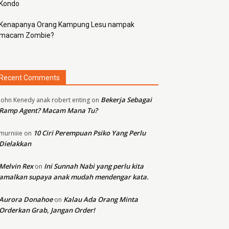
Kondo
Kenapanya Orang Kampung Lesu nampak
macam Zombie?
Recent Comments
Bekerja Sebagai
john Kenedy anak robert enting
on
Ramp Agent? Macam Mana Tu?
10 Ciri Perempuan Psiko Yang Perlu
murniiie
on
Dielakkan
Melvin Rex
Ini Sunnah Nabi yang perlu kita
on
amalkan supaya anak mudah mendengar kata.
Aurora Donahoe
Kalau Ada Orang Minta
on
Orderkan Grab, Jangan Order!