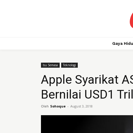
Gaya Hid
Isu Semasa
Teknologi
Apple Syarikat A
Bernilai USD1 Tri
Oleh
Sohoque
-
August 3, 2018