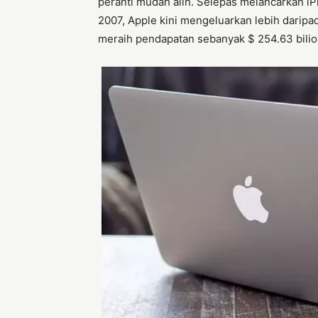
peranti mudah alih. Selepas melancarkan iP
2007, Apple kini mengeluarkan lebih daripad
meraih pendapatan sebanyak $ 254.63 bilio