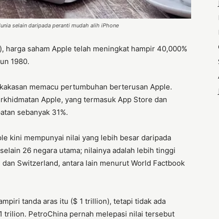
nia selain daripada peranti mudah alih iPhone
s), harga saham Apple telah meningkat hampir 40,000%
un 1980.
erkakasan memacu pertumbuhan berterusan Apple.
 Perkhidmatan Apple, yang termasuk App Store dan
atan sebanyak 31%.
le kini mempunyai nilai yang lebih besar daripada
lain 26 negara utama; nilainya adalah lebih tinggi
dan Switzerland, antara lain menurut World Factbook
iri tanda aras itu ($ 1 trillion), tetapi tidak ada
 trilion. PetroChina pernah melepasi nilai tersebut