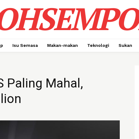
OHSEMPO
up
Isu Semasa
Makan-makan
Teknologi
Sukan
S Paling Mahal,
llion