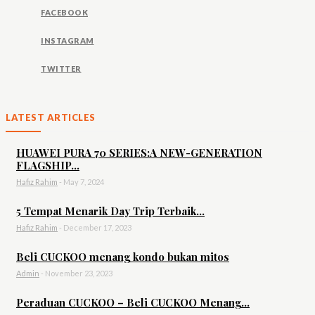
FACEBOOK
INSTAGRAM
TWITTER
LATEST ARTICLES
HUAWEI PURA 70 SERIES:A NEW-GENERATION
FLAGSHIP...
Hafiz Rahim
-
May 7, 2024
5 Tempat Menarik Day Trip Terbaik...
Hafiz Rahim
-
December 17, 2023
Beli CUCKOO menang kondo bukan mitos
Admin
-
November 23, 2023
Peraduan CUCKOO – Beli CUCKOO Menang...