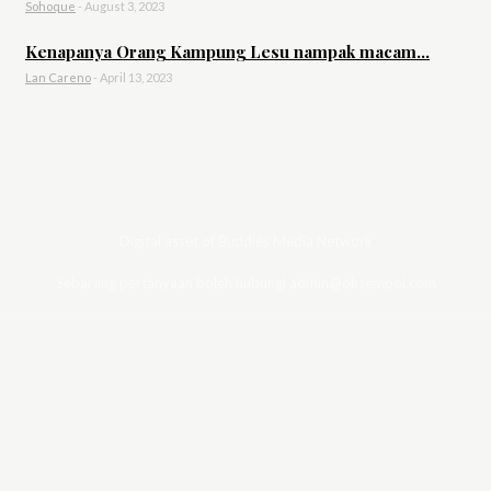
Sohoque
-
August 3, 2023
Kenapanya Orang Kampung Lesu nampak macam...
Lan Careno
-
April 13, 2023
Digital asset of Buddies Media Network
Sebarang pertanyaan boleh hubungi admin@ohsempoi.com