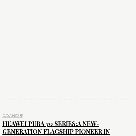
Gaya Hidup
Informasi
Isu Semasa
Kekeluargaan
Kesihatan
Makan-makan
Motivasi & Keagamaan
Percutian
Sukan
Teknologi
Tips & Petua
GAYA HIDUP
HUAWEI PURA 70 SERIES:A NEW-
GENERATION FLAGSHIP PIONEER IN