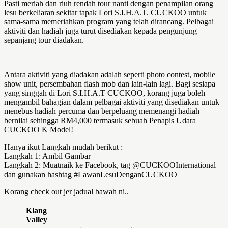
Pasti meriah dan riuh rendah tour nanti dengan penampilan orang
lesu berkeliaran sekitar tapak Lori S.I.H.A.T. CUCKOO untuk
sama-sama memeriahkan program yang telah dirancang. Pelbagai
aktiviti dan hadiah juga turut disediakan kepada pengunjung
sepanjang tour diadakan.
Antara aktiviti yang diadakan adalah seperti photo contest, mobile
show unit, persembahan flash mob dan lain-lain lagi. Bagi sesiapa
yang singgah di Lori S.I.H.A.T CUCKOO, korang juga boleh
mengambil bahagian dalam pelbagai aktiviti yang disediakan untuk
menebus hadiah percuma dan berpeluang memenangi hadiah
bernilai sehingga RM4,000 termasuk sebuah Penapis Udara
CUCKOO K Model!
Hanya ikut Langkah mudah berikut :
Langkah 1: Ambil Gambar
Langkah 2: Muatnaik ke Facebook, tag @CUCKOOInternational
dan gunakan hashtag #LawanLesuDenganCUCKOO
Korang check out jer jadual bawah ni..
Klang
Valley