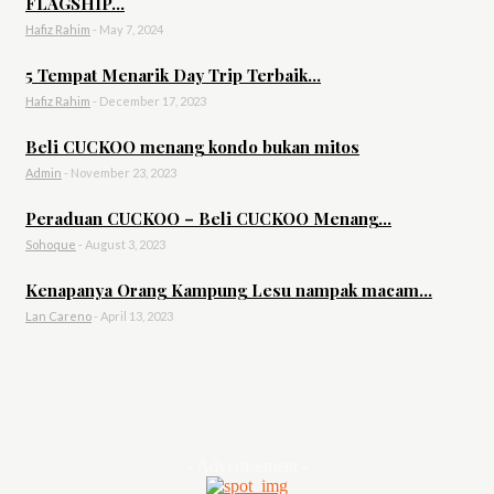
FLAGSHIP...
Hafiz Rahim
-
May 7, 2024
5 Tempat Menarik Day Trip Terbaik...
Hafiz Rahim
-
December 17, 2023
Beli CUCKOO menang kondo bukan mitos
Admin
-
November 23, 2023
Peraduan CUCKOO – Beli CUCKOO Menang...
Sohoque
-
August 3, 2023
Kenapanya Orang Kampung Lesu nampak macam...
Lan Careno
-
April 13, 2023
- Advertisement -