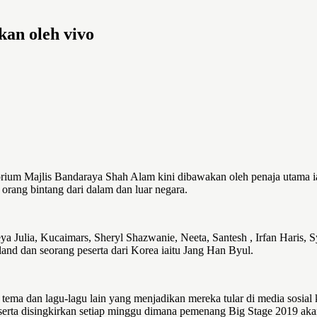
kan oleh vivo
orium Majlis Bandaraya Shah Alam kini dibawakan oleh penaja utama ia
rang bintang dari dalam dan luar negara.
eya Julia, Kucaimars, Sheryl Shazwanie, Neeta, Santesh , Irfan Haris
land dan seorang peserta dari Korea iaitu Jang Han Byul.
tema dan lagu-lagu lain yang menjadikan mereka tular di media sosial
serta disingkirkan setiap minggu dimana pemenang Big Stage 2019 ak