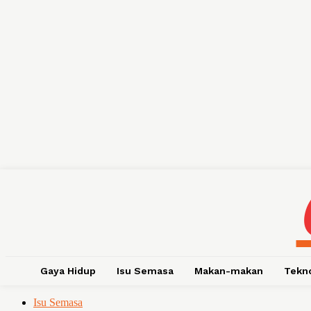
Gaya Hidup
Isu Semasa
Makan-makan
Tekn
Isu Semasa