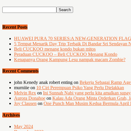
Recent Posts
HUAWEI PURA 70 SERIES:A NEW-GENERATION FLA
5 Tempat Menarik Day Trip Terbaik Di Bandar Sri Sendayan 
Beli CUCKOO menang kondo bukan mitos
Peraduan CUCKOO – Beli CUCKOO Menang Kondo
Kenapanya Orang Kampung Lesu nampak macam Zombie?
Recent Comments
john Kenedy anak robert enting
on
Bekerja Sebagai Ramp Ag
murniiie
on
10 Ciri Perempuan Psiko Yang Perlu Dielakkan
Melvin Rex
on
Ini Sunnah Nabi yang perlu kita amalkan supa
Aurora Donahoe
on
Kalau Ada Orang Minta Orderkan Grab, J
Joy Clausen
on
One Punch Man Musim Kedua Bermula April I
Archives
May 2024