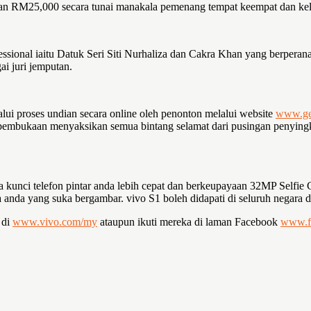
dan RM25,000 secara tunai manakala pemenang tempat keempat dan 
sional iaitu Datuk Seri Siti Nurhaliza dan Cakra Khan yang berperanan
ai juri jemputan.
ui proses undian secara online oleh penonton melalui website
www.ge
pembukaan menyaksikan semua bintang selamat dari pusingan penyingki
unci telefon pintar anda lebih cepat dan berkeupayaan 32MP Selfie 
anda yang suka bergambar. vivo S1 boleh didapati di seluruh negara
 di
www.vivo.com/my
ataupun ikuti mereka di laman Facebook
www.f