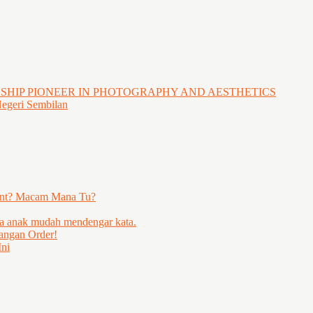
GSHIP PIONEER IN PHOTOGRAPHY AND AESTHETICS
Negeri Sembilan
ent? Macam Mana Tu?
ya anak mudah mendengar kata.
angan Order!
ni