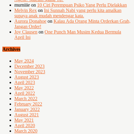
murniiie
on
10 Ciri Perempuan Psiko Yang Perlu Dielakkan
Melvin Rex
on
Ini Sunnah Nabi yang perlu kita amalkan
supaya anak mudah mendengar kata.
Aurora Donahoe
on
Kalau Ada Orang Minta Orderkan Grab,
Jangan Order!
Joy Clausen
on
One Punch Man Musim Kedua Bermula
April Ini
Archives
May 2024
December 2023
November 2023
August 2023
April 2023
May 2022
April 2022
March 2022
February 2022
January 2022
August 2021
May 2021
April 2020
March 2020