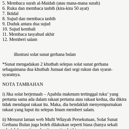
5. Membaca surah al-Maidah (atau mana-mana surah)
6. Ruku dan membaca tasbih (kira-kira 50 ayat)
7. Iktidal
8. Sujud dan membaca tasbih
9. Duduk antara dua sujud
10. Sujud kembali
11. Membaca tasyahud akhir
12. Memberi salam
illustrasi solat sunat gerhana bulan
*Sunat mengadakan 2 khutbah selepas solat sunat gerhana
sebagaimana dua khutbah Jumaat dari segi rukun dan syarat-
syaratnya.
NOTA TAMBAHAN
i) Jika solat berjemaah – Apabila makmum tertinggal ruku’ yang
pertama sama ada dalam rakaat pertama atau rakaat kedua, dia dikira
tidak mendapat rakaat itu. Maka, dia hendaklah menyempurnakan
rakaat yang luput itu selepas Imam memberi salam.
ii) Menurut laman web Mufti Wilayah Persekutuan, Solat Sunat
Gerhana Bulan juga boleh dilakukan seperti biasa (hanya sekali