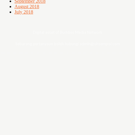
September 2018
August 2018
July 2018
Digital asset of Buddies Media Network
Sebarang pertanyaan boleh hubungi admin@ohsempoi.com