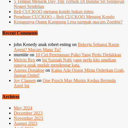
5 Tempat Menarik Day Trip Terbaik Di Bandar Sri Sendayan
Negeri Sembilan
Beli CUCKOO menang kondo bukan mitos
Peraduan CUCKOO – Beli CUCKOO Menang Kondo
Kenapanya Orang Kampung Lesu nampak macam Zombie?
Recent Comments
john Kenedy anak robert enting
on
Bekerja Sebagai Ramp
Agent? Macam Mana Tu?
murniiie
on
10 Ciri Perempuan Psiko Yang Perlu Dielakkan
Melvin Rex
on
Ini Sunnah Nabi yang perlu kita amalkan
supaya anak mudah mendengar kata.
Aurora Donahoe
on
Kalau Ada Orang Minta Orderkan Grab,
Jangan Order!
Joy Clausen
on
One Punch Man Musim Kedua Bermula
April Ini
Archives
May 2024
December 2023
November 2023
August 2023