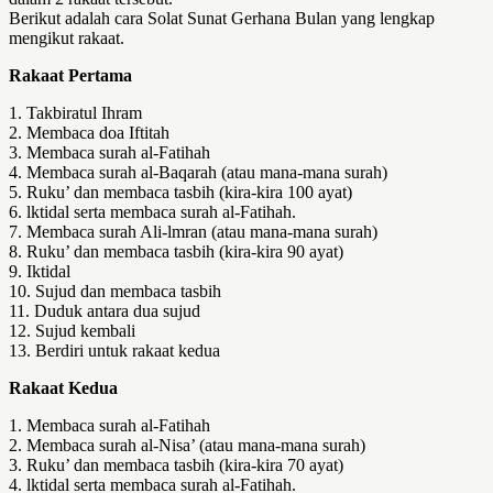
Berikut adalah cara Solat Sunat Gerhana Bulan yang lengkap
mengikut rakaat.
Rakaat Pertama
1. Takbiratul Ihram
2. Membaca doa Iftitah
3. Membaca surah al-Fatihah
4. Membaca surah al-Baqarah (atau mana-mana surah)
5. Ruku’ dan membaca tasbih (kira-kira 100 ayat)
6. lktidal serta membaca surah al-Fatihah.
7. Membaca surah Ali-lmran (atau mana-mana surah)
8. Ruku’ dan membaca tasbih (kira-kira 90 ayat)
9. Iktidal
10. Sujud dan membaca tasbih
11. Duduk antara dua sujud
12. Sujud kembali
13. Berdiri untuk rakaat kedua
Rakaat Kedua
1. Membaca surah al-Fatihah
2. Membaca surah al-Nisa’ (atau mana-mana surah)
3. Ruku’ dan membaca tasbih (kira-kira 70 ayat)
4. lktidal serta membaca surah al-Fatihah.