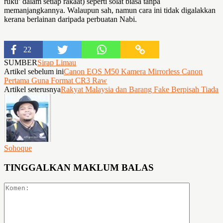
ruku’ dalam setiap rakaat) seperti solat biasa tanpa
memanjangkannya. Walaupun sah, namun cara ini tidak digalakkan
kerana berlainan daripada perbuatan Nabi.
22
SUMBER
Sirap Limau
Artikel sebelum ini
Canon EOS M50 Kamera Mirrorless Canon
Pertama Guna Format CR3 Raw
Artikel seterusnya
Rakyat Malaysia dan Barang Fake Berpisah Tiada
Sohoque
TINGGALKAN MAKLUM BALAS