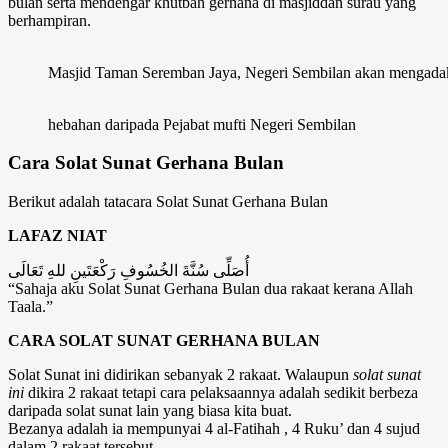
bulan serta mendengar khutbah gerhana di masjiddan surau yang
berhampiran.
Masjid Taman Seremban Jaya, Negeri Sembilan akan mengadaka
hebahan daripada Pejabat mufti Negeri Sembilan
Cara Solat Sunat Gerhana Bulan
Berikut adalah tatacara Solat Sunat Gerhana Bulan
LAFAZ NIAT
أُصَلِّى سُنَّةَ الخُسُوفِ رَكْعَتَينِ للهِ تَعَالَى
“Sahaja aku Solat Sunat Gerhana Bulan dua rakaat kerana Allah
Taala.”
CARA SOLAT SUNAT GERHANA BULAN
Solat Sunat ini didirikan sebanyak 2 rakaat. Walaupun
solat sunat
ini
dikira 2 rakaat tetapi cara pelaksaannya adalah sedikit berbeza
daripada solat sunat lain yang biasa kita buat.
Bezanya adalah ia mempunyai 4 al-Fatihah , 4 Ruku’ dan 4 sujud
dalam 2 rakaat tersebut.