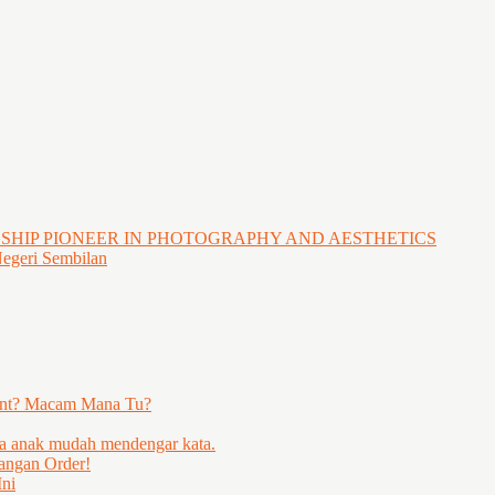
GSHIP PIONEER IN PHOTOGRAPHY AND AESTHETICS
Negeri Sembilan
ent? Macam Mana Tu?
ya anak mudah mendengar kata.
angan Order!
ni