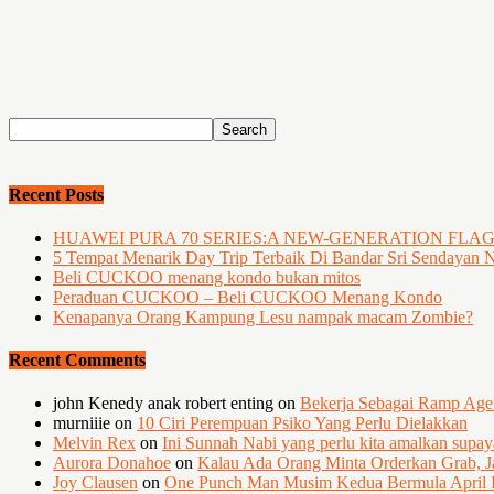
Recent Posts
HUAWEI PURA 70 SERIES:A NEW-GENERATION FLA
5 Tempat Menarik Day Trip Terbaik Di Bandar Sri Sendayan 
Beli CUCKOO menang kondo bukan mitos
Peraduan CUCKOO – Beli CUCKOO Menang Kondo
Kenapanya Orang Kampung Lesu nampak macam Zombie?
Recent Comments
john Kenedy anak robert enting
on
Bekerja Sebagai Ramp Ag
murniiie
on
10 Ciri Perempuan Psiko Yang Perlu Dielakkan
Melvin Rex
on
Ini Sunnah Nabi yang perlu kita amalkan supa
Aurora Donahoe
on
Kalau Ada Orang Minta Orderkan Grab, J
Joy Clausen
on
One Punch Man Musim Kedua Bermula April I