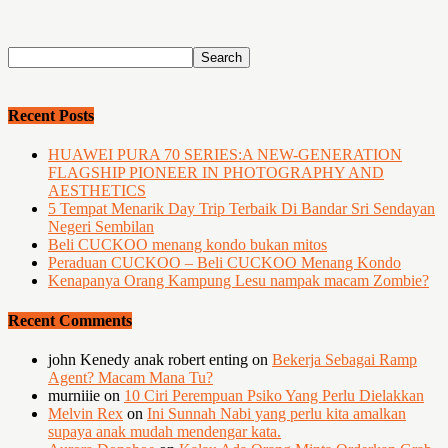
Recent Posts
HUAWEI PURA 70 SERIES:A NEW-GENERATION
FLAGSHIP PIONEER IN PHOTOGRAPHY AND
AESTHETICS
5 Tempat Menarik Day Trip Terbaik Di Bandar Sri Sendayan
Negeri Sembilan
Beli CUCKOO menang kondo bukan mitos
Peraduan CUCKOO – Beli CUCKOO Menang Kondo
Kenapanya Orang Kampung Lesu nampak macam Zombie?
Recent Comments
john Kenedy anak robert enting
on
Bekerja Sebagai Ramp
Agent? Macam Mana Tu?
murniiie
on
10 Ciri Perempuan Psiko Yang Perlu Dielakkan
Melvin Rex
on
Ini Sunnah Nabi yang perlu kita amalkan
supaya anak mudah mendengar kata.