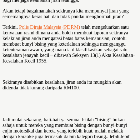
bagi menjaga keamanan jiran tetangga.
Akan tetapi bagaimanakah sekiranya kita mempunyai jiran yang
sememangnya keras hati dan tidak pandai menghormati jiran?
Terkini,
Polis Diraja Malaysia (PDRM)
telah mengeluarkan satu
kenyataan rasmi dimana anda boleh membuat laporan sekiranya
kelakuan jiran anda mengatasi batas-batas kemanusian, contoh:
membuat bunyi bising yang keterlaluan sehingga mengganggu
ketenteraman awam, yang mana ia diklasifikasikan sebagai satu
kesalahan jenayah kecil – dibawah Seksyen 13(1) Akta Kesalahan-
Kesalahan Kecil 1955.
Sekiranya disabitkan kesalahan, jiran anda itu mungkin akan
didenda tidak kurang daripada RM100.
Jadi mulai sekarang, hati-hati ya semua. Istilah “bising” bukan
sahaja untuk mereka yang membuat bising dengan bunyi-bunyi
enjin motorsikal dan kereta yang terlebih kuat, malah melalak
dengan karaoke juga termasuk dalam kategori bising.. lebih-lebih