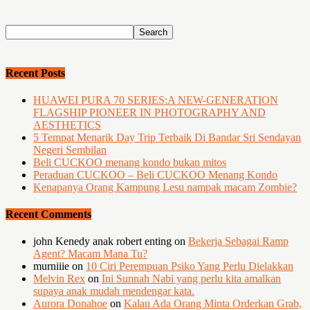
Recent Posts
HUAWEI PURA 70 SERIES:A NEW-GENERATION
FLAGSHIP PIONEER IN PHOTOGRAPHY AND
AESTHETICS
5 Tempat Menarik Day Trip Terbaik Di Bandar Sri Sendayan
Negeri Sembilan
Beli CUCKOO menang kondo bukan mitos
Peraduan CUCKOO – Beli CUCKOO Menang Kondo
Kenapanya Orang Kampung Lesu nampak macam Zombie?
Recent Comments
john Kenedy anak robert enting
on
Bekerja Sebagai Ramp
Agent? Macam Mana Tu?
murniiie
on
10 Ciri Perempuan Psiko Yang Perlu Dielakkan
Melvin Rex
on
Ini Sunnah Nabi yang perlu kita amalkan
supaya anak mudah mendengar kata.
Aurora Donahoe
on
Kalau Ada Orang Minta Orderkan Grab,