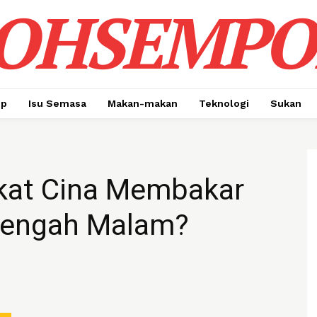
OHSEMPO
up
Isu Semasa
Makan-makan
Teknologi
Sukan
kat Cina Membakar
tengah Malam?