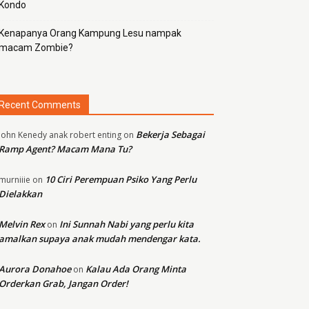
Kondo
Kenapanya Orang Kampung Lesu nampak
macam Zombie?
Recent Comments
Bekerja Sebagai
john Kenedy anak robert enting
on
Ramp Agent? Macam Mana Tu?
10 Ciri Perempuan Psiko Yang Perlu
murniiie
on
Dielakkan
Melvin Rex
Ini Sunnah Nabi yang perlu kita
on
amalkan supaya anak mudah mendengar kata.
Aurora Donahoe
Kalau Ada Orang Minta
on
Orderkan Grab, Jangan Order!